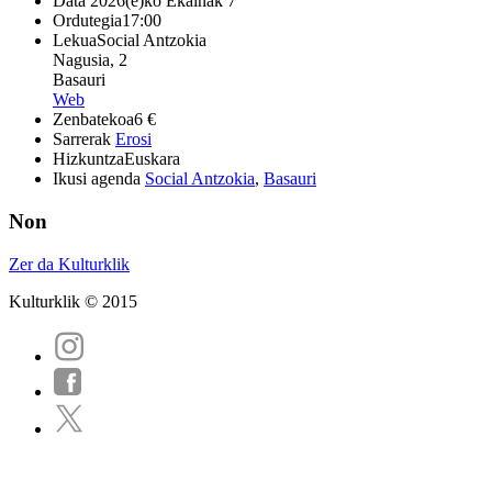
Data
2026(e)ko Ekainak 7
Ordutegia
17:00
Lekua
Social Antzokia
Nagusia, 2
Basauri
Web
Zenbatekoa
6 €
Sarrerak
Erosi
Hizkuntza
Euskara
Ikusi agenda
Social Antzokia
,
Basauri
Non
Zer da Kulturklik
Kulturklik © 2015