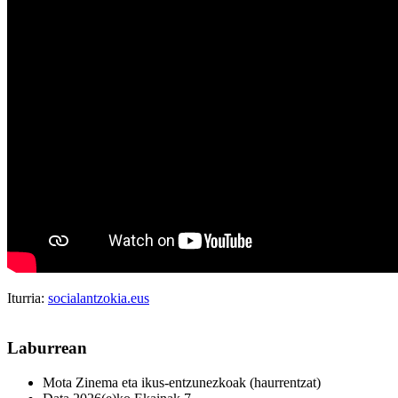
Iturria:
socialantzokia.eus
Laburrean
Mota
Zinema eta ikus-entzunezkoak (haurrentzat)