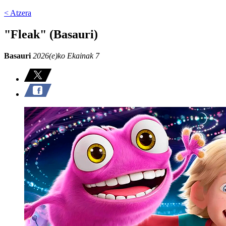
< Atzera
"Fleak" (Basauri)
Basauri
2026(e)ko Ekainak 7