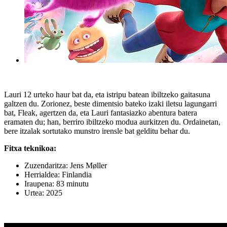
Lauri 12 urteko haur bat da, eta istripu batean ibiltzeko gaitasuna
galtzen du. Zorionez, beste dimentsio bateko izaki iletsu lagungarri
bat, Fleak, agertzen da, eta Lauri fantasiazko abentura batera
eramaten du; han, berriro ibiltzeko modua aurkitzen du. Ordainetan,
bere itzalak sortutako munstro irensle bat gelditu behar du.
Fitxa teknikoa:
Zuzendaritza: Jens Møller
Herrialdea: Finlandia
Iraupena: 83 minutu
Urtea: 2025