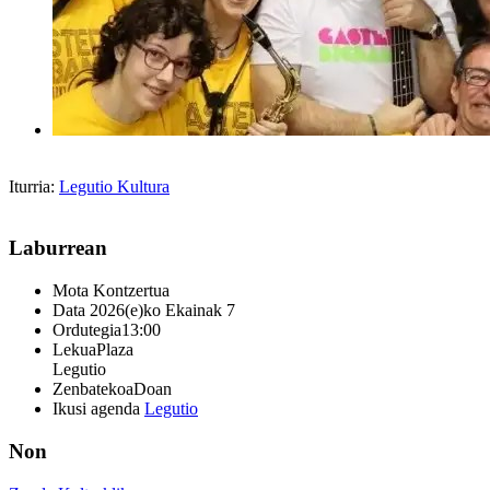
Iturria:
Legutio Kultura
Laburrean
Mota
Kontzertua
Data
2026(e)ko Ekainak 7
Ordutegia
13:00
Lekua
Plaza
Legutio
Zenbatekoa
Doan
Ikusi agenda
Legutio
Non