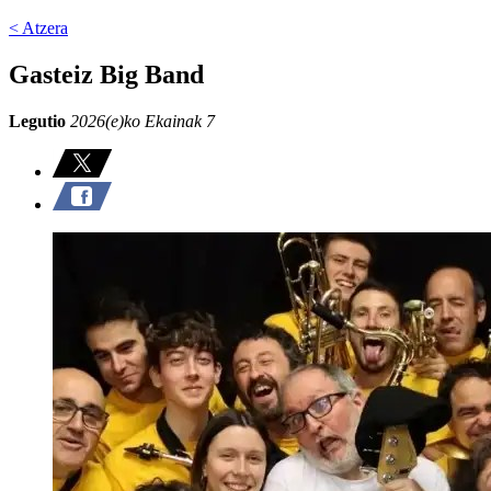
< Atzera
Gasteiz Big Band
Legutio
2026(e)ko Ekainak 7