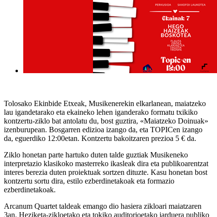
Tolosako Ekinbide Etxeak, Musikenerekin elkarlanean, maiatzeko
lau igandetarako eta ekaineko lehen iganderako formatu txikiko
kontzertu-ziklo bat antolatu du, bost guztira, «Maiatzeko Doinuak»
izenburupean. Bosgarren edizioa izango da, eta TOPICen izango
da, eguerdiko 12:00etan. Kontzertu bakoitzaren prezioa 5 € da.
Ziklo honetan parte hartuko duten talde guztiak Musikeneko
interpretazio klasikoko masterreko ikasleak dira eta publikoarentzat
interes berezia duten proiektuak sortzen dituzte. Kasu honetan bost
kontzertu sortu dira, estilo ezberdinetakoak eta formazio
ezberdinetakoak.
Arcanum Quartet
taldeak emango dio hasiera zikloari maiatzaren
3an. Heziketa-zikloetako eta tokiko auditorioetako jarduera publiko