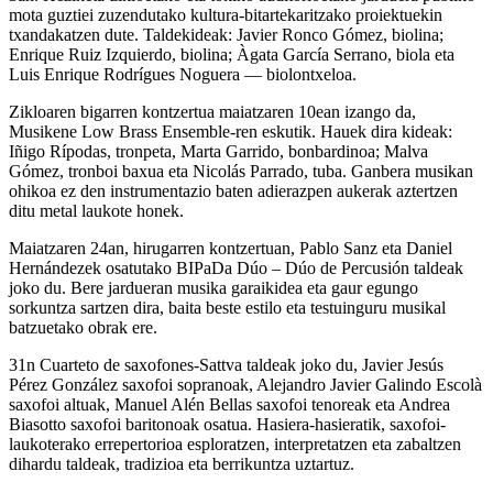
mota guztiei zuzendutako kultura-bitartekaritzako proiektuekin
txandakatzen dute. Taldekideak: Javier Ronco Gómez, biolina;
Enrique Ruiz Izquierdo, biolina; Àgata García Serrano, biola eta
Luis Enrique Rodrígues Noguera — biolontxeloa.
Zikloaren bigarren kontzertua maiatzaren 10ean izango da,
Musikene Low Brass Ensemble-
ren eskutik. Hauek dira kideak:
Iñigo Rípodas, tronpeta, Marta Garrido, bonbardinoa; Malva
Gómez, tronboi baxua eta Nicolás Parrado, tuba. Ganbera musikan
ohikoa ez den instrumentazio baten adierazpen aukerak aztertzen
ditu metal laukote honek.
Maiatzaren 24an, hirugarren kontzertuan, Pablo Sanz eta Daniel
Hernándezek osatutako
BIPaDa Dúo – Dúo de Percusión
taldeak
joko du. Bere jardueran musika garaikidea eta gaur egungo
sorkuntza sartzen dira, baita beste estilo eta testuinguru musikal
batzuetako obrak ere.
31n
Cuarteto de saxofones-Sattva
taldeak joko du, Javier Jesús
Pérez González saxofoi sopranoak, Alejandro Javier Galindo Escolà
saxofoi altuak, Manuel Alén Bellas saxofoi tenoreak eta Andrea
Biasotto saxofoi baritonoak osatua. Hasiera-hasieratik, saxofoi-
laukoterako errepertorioa esploratzen, interpretatzen eta zabaltzen
dihardu taldeak, tradizioa eta berrikuntza uztartuz.