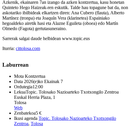
Azkenik, ekainaren 7an izango da azken kontzertua, kasu honetan
Quinteto Hego Haizeak-
ren eskutik. Talde hau topagune bat da, non
askotariko ibilbideak elkartzen diren: Ana Cubero (flauta), Alberto
Martínez (tronpa) eta Joaquín Vera (klarinetea) Espainiako
hegoaldeko airetik hasi eta Alazne Eguileta (oboea) edo Martín
Olmedo (Fagota) gertutasuneraino.
Sarrerak salgai daude helbidean www.topic.eus
Iturria:
cittolosa.com
Laburrean
Mota
Kontzertua
Data
2026(e)ko Ekainak 7
Ordutegia
12:00
Lekua
Topic. Tolosako Nazioarteko Txotxongilo Zentroa
Euskal Herria Plaza, 1
Tolosa
Web
Zenbatekoa
5 €
Ikusi agenda
Topic. Tolosako Nazioarteko Txotxongilo
Zentroa
,
Tolosa