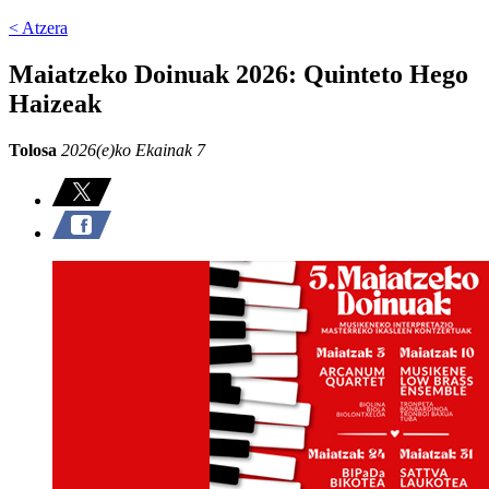
< Atzera
Maiatzeko Doinuak 2026: Quinteto Hego
Haizeak
Tolosa
2026(e)ko Ekainak 7