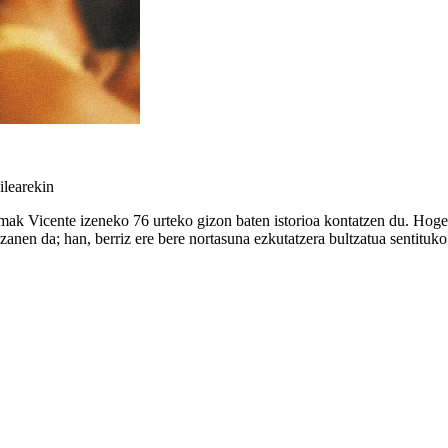
ilearekin
mak Vicente izeneko 76 urteko gizon baten istorioa kontatzen du. Hogeit
izanen da; han, berriz ere bere nortasuna ezkutatzera bultzatua sentituko