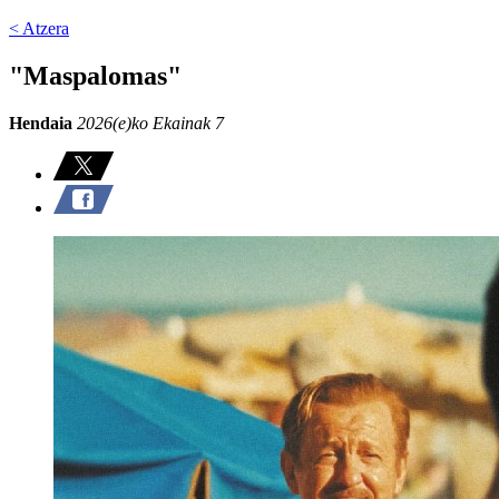
< Atzera
"Maspalomas"
Hendaia
2026(e)ko Ekainak 7