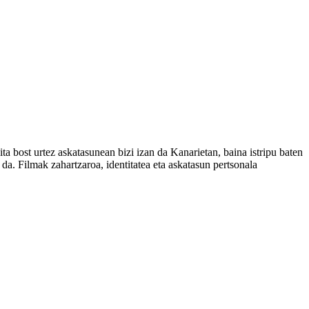
a bost urtez askatasunean bizi izan da Kanarietan, baina istripu baten
 da. Filmak zahartzaroa, identitatea eta askatasun pertsonala