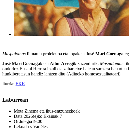
Maspalomas
filmaren proiekzioa eta topaketa
José Mari Goenaga
eg
José Mari Goenaga
k eta
Aitor Arregi
k zuzendurik,
Maspalomas
fil
ondorioz Euskal Herrira itzuli eta zahar etxe batean sartzera behartua 
hunkiberatasun handiz lantzen ditu (Adineko homosexualitateari).
Iturria:
EKE
Laburrean
Mota
Zinema eta ikus-entzunezkoak
Data
2026(e)ko Ekainak 7
Ordutegia
19:00
Lekua
Les Variétés