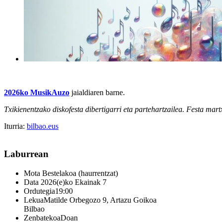
2026ko MusikAuzo
jaialdiaren barne.
Txikienentzako diskofesta dibertigarri eta partehartzailea. Festa mart
Iturria:
bilbao.eus
Laburrean
Mota
Bestelakoa (haurrentzat)
Data
2026(e)ko Ekainak 7
Ordutegia
19:00
Lekua
Matilde Orbegozo 9, Artazu Goikoa
Bilbao
Zenbatekoa
Doan