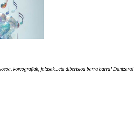
xosoa, koreografiak, jolasak...eta dibertsioa barra barra! Dantzara!