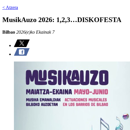
< Atzera
MusikAuzo 2026: 1,2,3…DISKOFESTA
Bilbao
2026(e)ko Ekainak 7