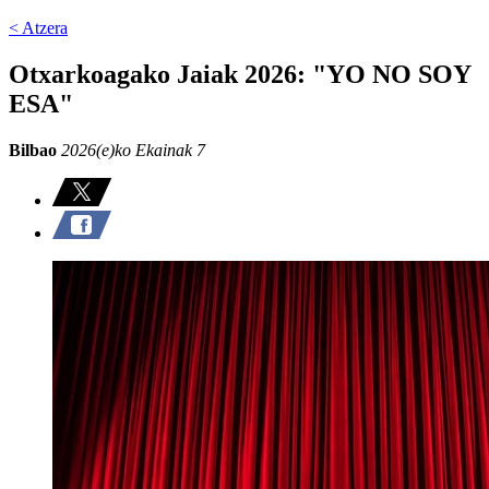
< Atzera
Otxarkoagako Jaiak 2026: "YO NO SOY
ESA"
Bilbao
2026(e)ko Ekainak 7