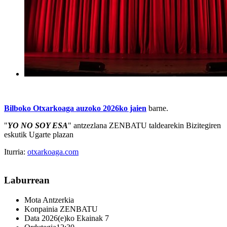
Bilboko Otxarkoaga auzoko 2026ko jaien
barne.
"
YO NO SOY ESA
" antzezlana ZENBATU taldearekin Bizitegiren
eskutik Ugarte plazan
Iturria:
otxarkoaga.com
Laburrean
Mota
Antzerkia
Konpainia
ZENBATU
Data
2026(e)ko Ekainak 7