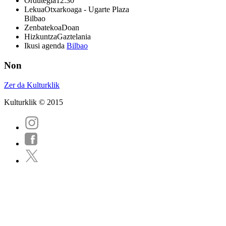
Ordutegia
12:30
Lekua
Otxarkoaga - Ugarte Plaza
Bilbao
Zenbatekoa
Doan
Hizkuntza
Gaztelania
Ikusi agenda
Bilbao
Non
Zer da Kulturklik
Kulturklik © 2015