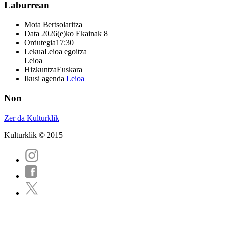
Laburrean
Mota
Bertsolaritza
Data
2026(e)ko Ekainak 8
Ordutegia
17:30
Lekua
Leioa egoitza
Leioa
Hizkuntza
Euskara
Ikusi agenda
Leioa
Non
Zer da Kulturklik
Kulturklik © 2015