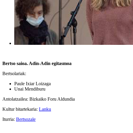
Bertso saioa. Adin-Adin egitasmoa
Bertsolariak:
Paule Ixiar Loizaga
Unai Mendiburu
Antolatzailea: Bizkaiko Foru Aldundia
Kultur bitartekaria:
Lanku
Iturria:
Bertsozale