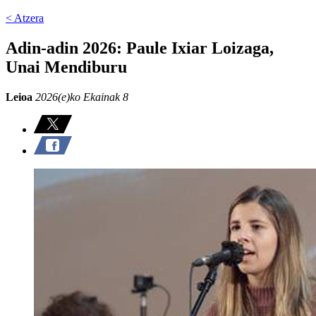
< Atzera
Adin-adin 2026: Paule Ixiar Loizaga,
Unai Mendiburu
Leioa
2026(e)ko Ekainak 8