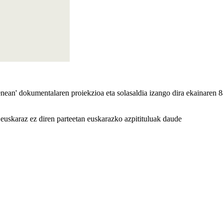
enean' dokumentalaren proiekzioa eta solasaldia izango dira ekainaren 
euskaraz ez diren parteetan euskarazko azpitituluak daude