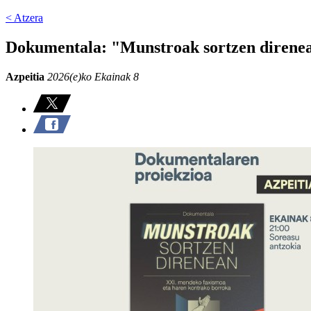
< Atzera
Dokumentala: "Munstroak sortzen direne
Azpeitia
2026(e)ko Ekainak 8