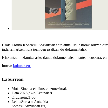
Urola Erdiko Kontseilu Sozialistak antolatuta, 'Munstroak sortzen dir
indarra hartzen nola joan den azaltzen du dokumentalak.
Hizkuntza: hizkuntza asko daude dokumentalean, tartean euskara, eta 
Iturria:
kulturaz.eus
Laburrean
Mota
Zinema eta ikus-entzunezkoak
Data
2026(e)ko Ekainak 8
Ordutegia
21:00
Lekua
Soreasu Antzokia
Soreasu Auzunean z/g