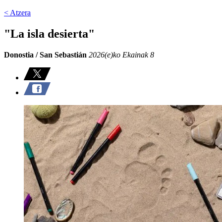
< Atzera
"La isla desierta"
Donostia / San Sebastián
2026(e)ko Ekainak 8