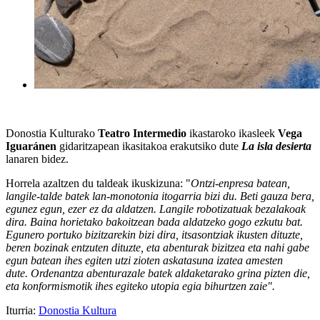
Donostia Kulturako
Teatro Intermedio
ikastaroko ikasleek
Vega
Iguaránen
gidaritzapean ikasitakoa erakutsiko dute
La isla desierta
lanaren bidez.
Horrela azaltzen du taldeak ikuskizuna: "
Ontzi-enpresa batean,
langile-talde batek lan-monotonia itogarria bizi du. Beti gauza bera,
egunez egun, ezer ez da aldatzen. Langile robotizatuak bezalakoak
dira. Baina horietako bakoitzean bada aldatzeko gogo ezkutu bat.
Egunero portuko bizitzarekin bizi dira, itsasontziak ikusten dituzte,
beren bozinak entzuten dituzte, eta abenturak bizitzea eta nahi gabe
egun batean ihes egiten utzi zioten askatasuna izatea amesten
dute.
Ordenantza abenturazale batek aldaketarako grina pizten die,
eta konformismotik ihes egiteko utopia egia bihurtzen zaie".
Iturria:
Donostia Kultura