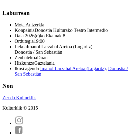
Laburrean
Mota
Antzerkia
Konpainia
Donostia Kulturako Teatro Intermedio
Data
2026(e)ko Ekainak 8
Ordutegia
19:00
Lekua
Imanol Larzabal Aretoa (Lugaritz)
Donostia / San Sebastián
Zenbatekoa
Doan
Hizkuntza
Gaztelania
Ikusi agenda
Imanol Larzabal Aretoa (Lugaritz)
,
Donostia /
San Sebastián
Non
Zer da Kulturklik
Kulturklik © 2015