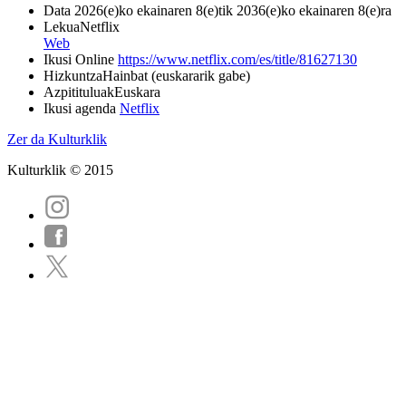
Data
2026(e)ko ekainaren 8(e)tik 2036(e)ko ekainaren 8(e)ra
Lekua
Netflix
Web
Ikusi Online
https://www.netflix.com/es/title/81627130
Hizkuntza
Hainbat (euskararik gabe)
Azpitituluak
Euskara
Ikusi agenda
Netflix
Zer da Kulturklik
Kulturklik © 2015