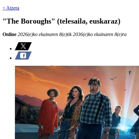
< Atzera
"The Boroughs" (telesaila, euskaraz)
Online
2026(e)ko ekainaren 8(e)tik 2036(e)ko ekainaren 8(e)ra