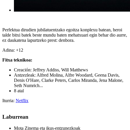
Perfektua dirudien jubilatuentzako egoitza konplexu batean, heroi
talde bitxi batek beste mundu baten mehatxuari egin behar dio aurre,
ez daukatena lapurtzeko prest: denbora.
Adina: +12
Fitxa teknikoa:
Creación: Jeffrey Addiss, Will Matthews
Antzezleak: Alfred Molina, Alfre Woodard, Geena Davis,
Denis O'Hare, Clarke Peters, Carlos Miranda, Jena Malone,
Seth Numrich...
8 atal
Iturria:
Netflix
Laburrean
Mota
Zinema eta ikus-entzunezkoak