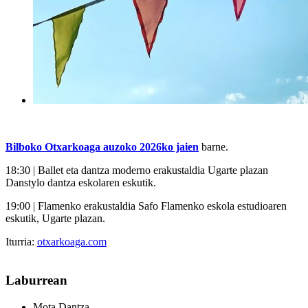
Bilboko Otxarkoaga auzoko 2026ko jaien
barne.
18:30 | Ballet eta dantza moderno erakustaldia Ugarte plazan
Danstylo dantza eskolaren eskutik.
19:00 | Flamenko erakustaldia Safo Flamenko eskola estudioaren
eskutik, Ugarte plazan.
Iturria:
otxarkoaga.com
Laburrean
Mota
Dantza