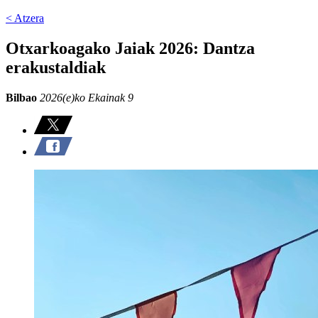
< Atzera
Otxarkoagako Jaiak 2026: Dantza
erakustaldiak
Bilbao
2026(e)ko Ekainak 9