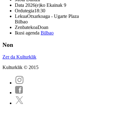
Data
2026(e)ko Ekainak 9
Ordutegia
18:30
Lekua
Otxarkoaga - Ugarte Plaza
Bilbao
Zenbatekoa
Doan
Ikusi agenda
Bilbao
Non
Zer da Kulturklik
Kulturklik © 2015