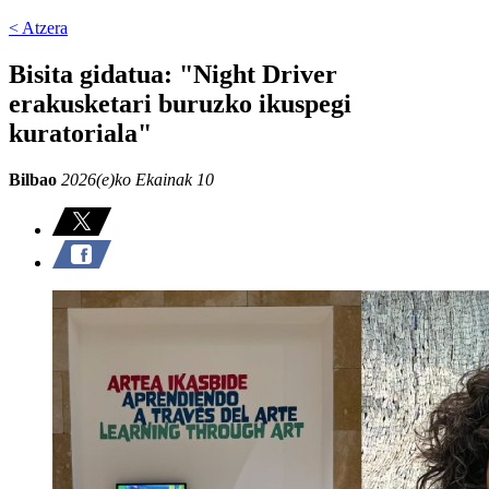
< Atzera
Bisita gidatua: "Night Driver
erakusketari buruzko ikuspegi
kuratoriala"
Bilbao
2026(e)ko Ekainak 10