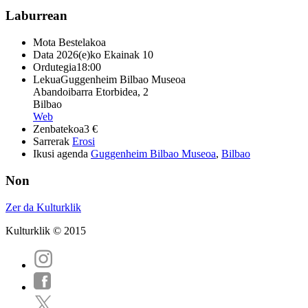
Laburrean
Mota
Bestelakoa
Data
2026(e)ko Ekainak 10
Ordutegia
18:00
Lekua
Guggenheim Bilbao Museoa
Abandoibarra Etorbidea, 2
Bilbao
Web
Zenbatekoa
3 €
Sarrerak
Erosi
Ikusi agenda
Guggenheim Bilbao Museoa
,
Bilbao
Non
Zer da Kulturklik
Kulturklik © 2015