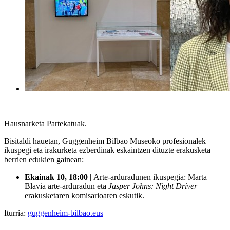
Hausnarketa Partekatuak.
Bisitaldi hauetan, Guggenheim Bilbao Museoko profesionalek
ikuspegi eta irakurketa ezberdinak eskaintzen dituzte erakusketa
berrien edukien gainean:
Ekainak 10, 18:00 |
Arte-arduradunen ikuspegia: Marta
Blavia arte-arduradun eta
Jasper Johns: Night Driver
erakusketaren komisarioaren eskutik.
Iturria:
guggenheim-bilbao.eus