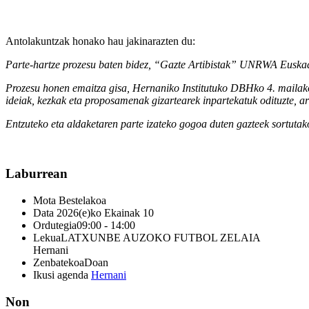
Antolakuntzak honako hau jakinarazten du:
Parte-
h
artze
prozesu
baten
bidez
, “
Gazte
Artibistak
” UNRWA Euska
Prozesu
h
onen
emaitza
gisa
,
Hernaniko
Institutuko
DBHko
4.
maila
ideiak
,
kezkak
eta
proposamenak
gizarte
arek in
partekatuk o
dituzte
,
a
Entzuteko
et
a
aldaketaren
parte
izateko
gogoa
duten
gazteek
sortuta
Laburrean
Mota
Bestelakoa
Data
2026(e)ko Ekainak 10
Ordutegia
09:00 - 14:00
Lekua
LATXUNBE AUZOKO FUTBOL ZELAIA
Hernani
Zenbatekoa
Doan
Ikusi agenda
Hernani
Non