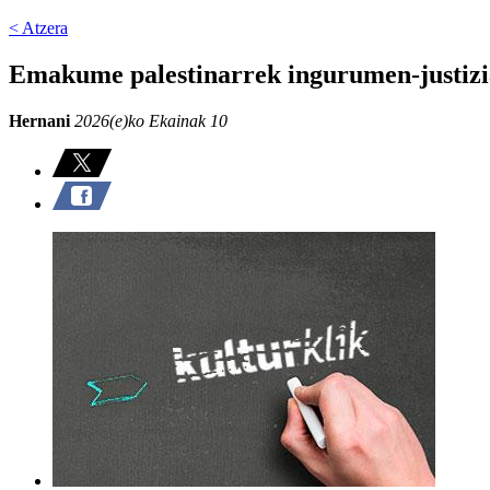
< Atzera
Emakume palestinarrek ingurumen-justizia
Hernani
2026(e)ko Ekainak 10