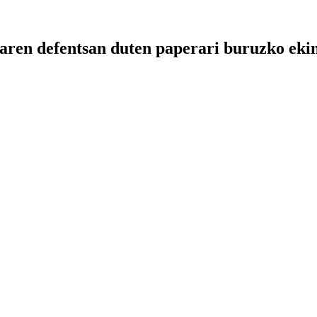
ren defentsan duten paperari buruzko ekint