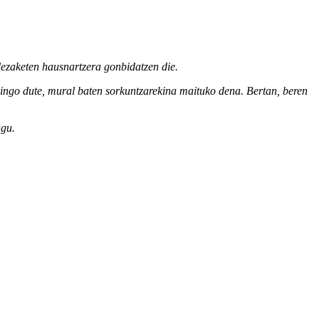
dezaketen
hausnartzera
gonbidatzen
die.
gingo
dute
, mural baten
sorkuntzarekin
a maituko
dena
. Bertan,
beren
ugu
.