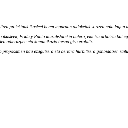
diren
proiektuak
ikasleei
beren
inguruan
aldaketak
sortzen
nola
lagun
ko
ikasleek
, Frida y Punto
muralistarekin
batera,
ekintza
artibista
bat
e
rtea
adierazpen
eta
komunikazio
tresna
gisa
erabiliz
.
ko
proposamen
hau
ezagutzera
eta
bertara
hurbiltzera
gonbidatzen
zait