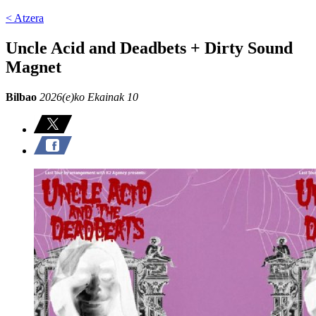
< Atzera
Uncle Acid and Deadbets + Dirty Sound
Magnet
Bilbao
2026(e)ko Ekainak 10