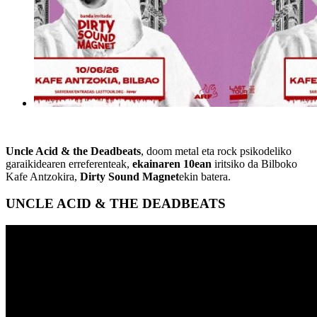
Uncle Acid & the Deadbeats
, doom metal eta rock psikodeliko
garaikidearen erreferenteak,
ekainaren 10ean
iritsiko da Bilboko
Kafe Antzokira,
Dirty Sound Magnet
ekin batera.
UNCLE ACID & THE DEADBEATS