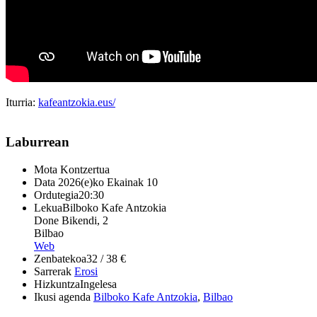
Iturria:
kafeantzokia.eus/
Laburrean
Mota
Kontzertua
Data
2026(e)ko Ekainak 10
Ordutegia
20:30
Lekua
Bilboko Kafe Antzokia
Done Bikendi, 2
Bilbao
Web
Zenbatekoa
32 / 38 €
Sarrerak
Erosi
Hizkuntza
Ingelesa
Ikusi agenda
Bilboko Kafe Antzokia
,
Bilbao