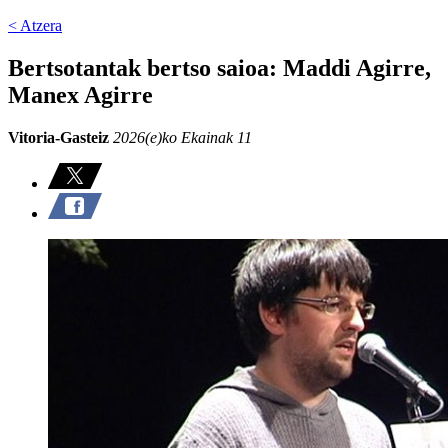
< Atzera
Bertsotantak bertso saioa: Maddi Agirre,
Manex Agirre
Vitoria-Gasteiz
2026(e)ko Ekainak 11