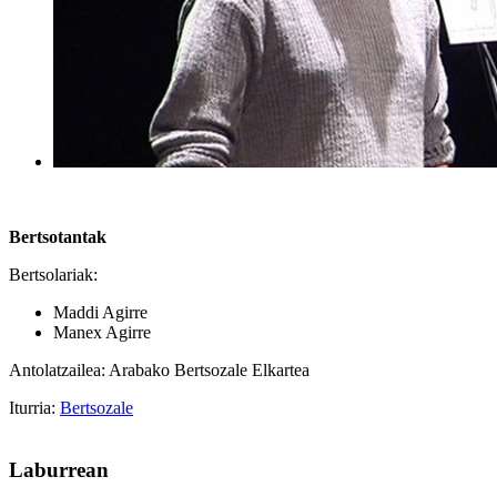
Bertsotantak
Bertsolariak:
Maddi Agirre
Manex Agirre
Antolatzailea: Arabako Bertsozale Elkartea
Iturria:
Bertsozale
Laburrean