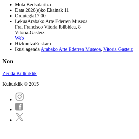
Mota
Bertsolaritza
Data
2026(e)ko Ekainak 11
Ordutegia
17:00
Lekua
Arabako Arte Ederren Museoa
Frai Francisco Vitoria Ibilbidea, 8
Vitoria-Gasteiz
Web
Hizkuntza
Euskara
Ikusi agenda
Arabako Arte Ederren Museoa
,
Vitoria-Gasteiz
Non
Zer da Kulturklik
Kulturklik © 2015