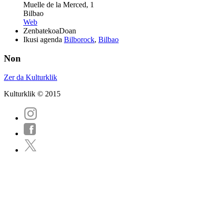
Muelle de la Merced, 1
Bilbao
Web
Zenbatekoa
Doan
Ikusi agenda
Bilborock
,
Bilbao
Non
Zer da Kulturklik
Kulturklik © 2015