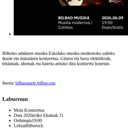
Bilboko udalaren musika Eskolako musika modernoko saileko
ikasle eta irakasleen kontzertua. Gitarra eta baxu elektrikoak,
teklatuak, ahotsak eta bateria arituko dira kontzertu honetan.
Iturria:
bilbaogazte.bilbao.eus
Laburrean
Mota
Kontzertua
Data
2026(e)ko Ekainak 11
Ordutegia
19:00
Lekua
Bilborock