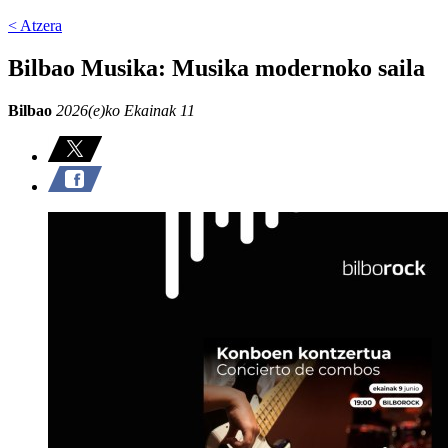
< Atzera
Bilbao Musika: Musika modernoko saila
Bilbao
2026(e)ko Ekainak 11