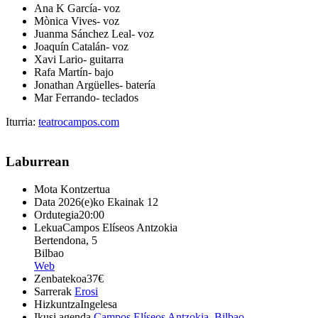
Ana K García- voz
Mònica Vives- voz
Juanma Sánchez Leal- voz
Joaquín Catalán- voz
Xavi Lario- guitarra
Rafa Martín- bajo
Jonathan Argüelles- batería
Mar Ferrando- teclados
Iturria:
teatrocampos.com
Laburrean
Mota
Kontzertua
Data
2026(e)ko Ekainak 12
Ordutegia
20:00
Lekua
Campos Elíseos Antzokia
Bertendona, 5
Bilbao
Web
Zenbatekoa
37€
Sarrerak
Erosi
Hizkuntza
Ingelesa
Ikusi agenda
Campos Elíseos Antzokia
,
Bilbao