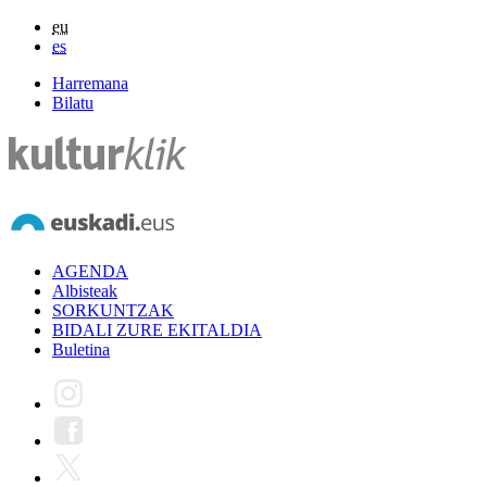
eu
es
Harremana
Bilatu
AGENDA
Albisteak
SORKUNTZAK
BIDALI ZURE EKITALDIA
Buletina