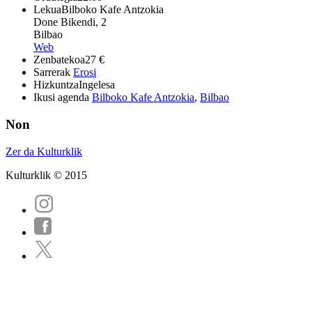
Lekua
Bilboko Kafe Antzokia
Done Bikendi, 2
Bilbao
Web
Zenbatekoa
27 €
Sarrerak
Erosi
Hizkuntza
Ingelesa
Ikusi agenda
Bilboko Kafe Antzokia
,
Bilbao
Non
Zer da Kulturklik
Kulturklik © 2015