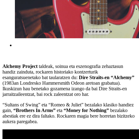
Alchemy Project
taldeak, soinua eta eszenografia zehaztasun
handiz zainduta, rockaren historiako kontzerturik
esanguratsuenetako bat taularatzen du:
Dire Straits-en “Alchemy”
(1983an Londresko Hammersmith Odeon aretoan grabatua).
Ikuskizun hau benetako gozamena izango da bai Dire Straits-en
jarraitzaileentzat, bai rock zaleentzat oro har.
“Sultans of Swing” eta “Romeo & Juliet” bezalako klasiko handiez
gain,
“Brothers In Arms”
eta
“Money for Nothing”
bezalako
abestiak ere ez dira faltako. Rockaren magia bere horretan bizitzeko
aukera paregabea.