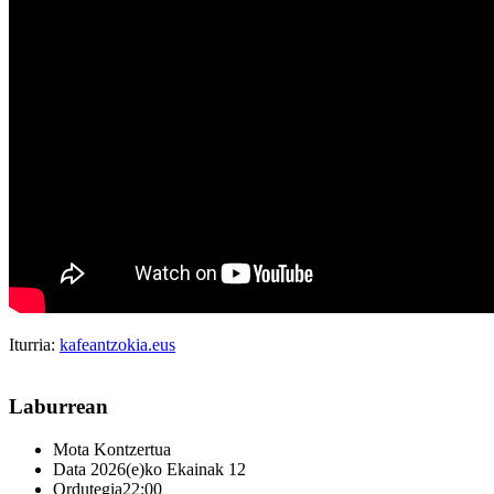
Iturria:
kafeantzokia.eus
Laburrean
Mota
Kontzertua
Data
2026(e)ko Ekainak 12
Ordutegia
22:00