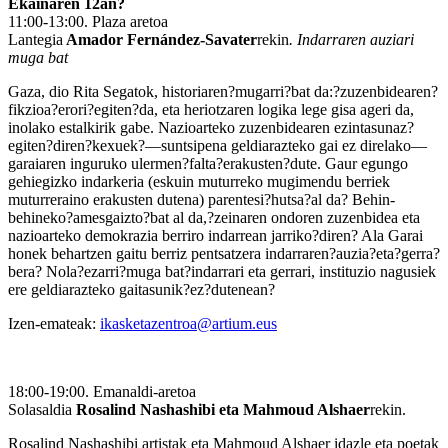
Ekainaren 12an?
11:00-13:00. Plaza aretoa
Lantegia
Amador Fernández-Savater
rekin
. Indarraren auziari
muga bat
Gaza, dio Rita Segatok, historiaren?mugarri?bat da:?zuzenbidearen?
fikzioa?erori?egiten?da, eta heriotzaren logika lege gisa ageri da,
inolako estalkirik gabe. Nazioarteko zuzenbidearen ezintasunaz?
egiten?diren?kexuek?—suntsipena geldiarazteko gai ez direlako—
garaiaren inguruko ulermen?falta?erakusten?dute. Gaur egungo
gehiegizko indarkeria (eskuin muturreko mugimendu berriek
muturreraino erakusten dutena) parentesi?hutsa?al da? Behin-
behineko?amesgaizto?bat al da,?zeinaren ondoren zuzenbidea eta
nazioarteko demokrazia berriro indarrean jarriko?diren? Ala Garai
honek behartzen gaitu berriz pentsatzera indarraren?auzia?eta?gerra?
bera? Nola?ezarri?muga bat?indarrari eta gerrari, instituzio nagusiek
ere geldiarazteko gaitasunik?ez?dutenean?
Izen-emateak:
ikasketazentroa@artium.eus
18:00-19:00. Emanaldi-aretoa
Solasaldia
Rosalind Nashashibi eta Mahmoud Alshaer
rekin.
Rosalind Nashashibi artistak eta Mahmoud Alshaer idazle eta poetak