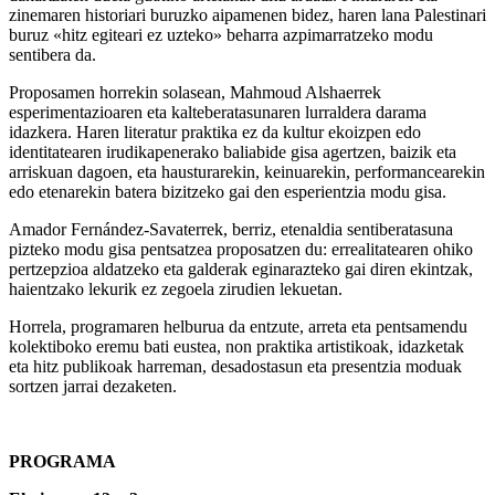
zinemaren historiari buruzko aipamenen bidez, haren lana Palestinari
buruz «hitz egiteari ez uzteko» beharra azpimarratzeko modu
sentibera da.
Proposamen horrekin solasean, Mahmoud Alshaerrek
esperimentazioaren eta kalteberatasunaren lurraldera darama
idazkera. Haren literatur praktika ez da kultur ekoizpen edo
identitatearen irudikapenerako baliabide gisa agertzen, baizik eta
arriskuan dagoen, eta hausturarekin, keinuarekin, performancearekin
edo etenarekin batera bizitzeko gai den esperientzia modu gisa.
Amador Fernández-Savaterrek, berriz, etenaldia sentiberatasuna
pizteko modu gisa pentsatzea proposatzen du: errealitatearen ohiko
pertzepzioa aldatzeko eta galderak eginarazteko gai diren ekintzak,
haientzako lekurik ez zegoela zirudien lekuetan.
Horrela, programaren helburua da entzute, arreta eta pentsamendu
kolektiboko eremu bati eustea, non praktika artistikoak, idazketak
eta hitz publikoak harreman, desadostasun eta presentzia moduak
sortzen jarrai dezaketen.
PROGRAMA