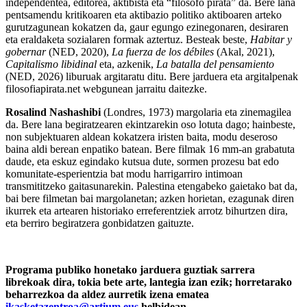
independentea, editorea, aktibista eta “filosofo pirata” da. Bere lana
pentsamendu kritikoaren eta aktibazio politiko aktiboaren arteko
gurutzagunean kokatzen da, gaur egungo ezinegonaren, desiraren
eta eraldaketa sozialaren formak aztertuz. Besteak beste,
Habitar y
gobernar
(NED, 2020),
La fuerza de los débiles
(Akal, 2021),
Capitalismo libidinal
eta, azkenik,
La batalla del pensamiento
(NED, 2026) liburuak argitaratu ditu. Bere jarduera eta argitalpenak
filosofiapirata.net webgunean jarraitu daitezke.
Rosalind Nashashibi
(Londres, 1973) margolaria eta zinemagilea
da. Bere lana begiratzearen ekintzarekin oso lotuta dago; hainbeste,
non subjektuaren aldean kokatzera iristen baita, modu deseroso
baina aldi berean enpatiko batean. Bere filmak 16 mm-an grabatuta
daude, eta eskuz egindako kutsua dute, sormen prozesu bat edo
komunitate-esperientzia bat modu harrigarriro intimoan
transmititzeko gaitasunarekin. Palestina etengabeko gaietako bat da,
bai bere filmetan bai margolanetan; azken horietan, ezagunak diren
ikurrek eta artearen historiako erreferentziek arrotz bihurtzen dira,
eta berriro begiratzera gonbidatzen gaituzte.
Programa publiko honetako jarduera guztiak sarrera
librekoak dira, tokia bete arte, lantegia izan ezik; horretarako
beharrezkoa da aldez aurretik izena ematea
ikasketazentroa@artium.eus
helbidean.