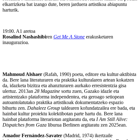
elkarrizketa bat izango dute, beren jarduera artistikoa abiapuntu
harturik.
19:00. A1 aretoa
Rosalind Nashashibi
ren
Get Me A Stone
erakusketaren
inaugurazioa.
Mahmoud Alshaer
(Rafah, 1990) poeta, editore eta kultur-aktibista
da. Bere lana literaturaren eta praktika kulturalaren artean kokatzen
da, idazketa bizitza eta ahanzturaren aurkako erresistentzia gisa
ulertuz. 2013an
28 Magazine
sortu zuen, Gazako idazle eta
artistentzako plataforma independentea, eta geroago setiopean
autoantolatutako praktika artistikoak dokumentatzeko espazio
bihurtu zen.
Dahaleez Group
taldearen kofundatzailea ere bada, eta
hainbat kultur proiektu kolektibotan parte hartu du. Bere lana
hainbat plataforma literariotan argitaratu da, eta
I Am Still Alive:
Dispatches from Gaza
liburua Berlinen argitaratu zen 2025ean.
Amador Fernández-Savater
(Madrid, 1974) ikertzaile