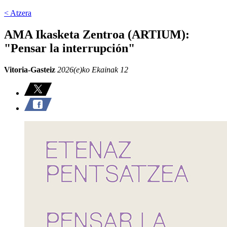
< Atzera
AMA Ikasketa Zentroa (ARTIUM):
"Pensar la interrupción"
Vitoria-Gasteiz
2026(e)ko Ekainak 12