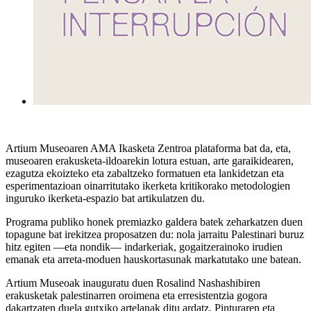
Artium Museoaren AMA Ikasketa Zentroa plataforma bat da, eta,
museoaren erakusketa-ildoarekin lotura estuan, arte garaikidearen,
ezagutza ekoizteko eta zabaltzeko formatuen eta lankidetzan eta
esperimentazioan oinarritutako ikerketa kritikorako metodologien
inguruko ikerketa-espazio bat artikulatzen du.
Programa publiko honek premiazko galdera batek zeharkatzen duen
topagune bat irekitzea proposatzen du: nola jarraitu Palestinari buruz
hitz egiten —eta nondik— indarkeriak, gogaitzerainoko irudien
emanak eta arreta-moduen hauskortasunak markatutako une batean.
Artium Museoak inauguratu duen Rosalind Nashashibiren
erakusketak palestinarren oroimena eta erresistentzia gogora
dakartzaten duela gutxiko artelanak ditu ardatz. Pinturaren eta