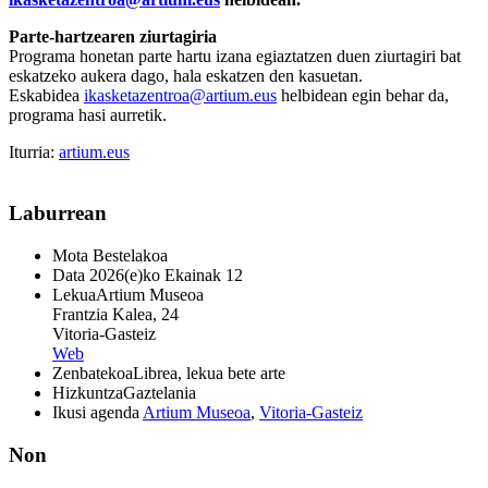
Parte-hartzearen ziurtagiria
Programa honetan parte hartu izana egiaztatzen duen ziurtagiri bat
eskatzeko aukera dago, hala eskatzen den kasuetan.
Eskabidea
ikasketazentroa@artium.eus
helbidean egin behar da,
programa hasi aurretik.
Iturria:
artium.eus
Laburrean
Mota
Bestelakoa
Data
2026(e)ko Ekainak 12
Lekua
Artium Museoa
Frantzia Kalea, 24
Vitoria-Gasteiz
Web
Zenbatekoa
Librea, lekua bete arte
Hizkuntza
Gaztelania
Ikusi agenda
Artium Museoa
,
Vitoria-Gasteiz
Non