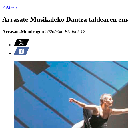
< Atzera
Arrasate Musikaleko Dantza taldearen em
Arrasate-Mondragon
2026(e)ko Ekainak 12