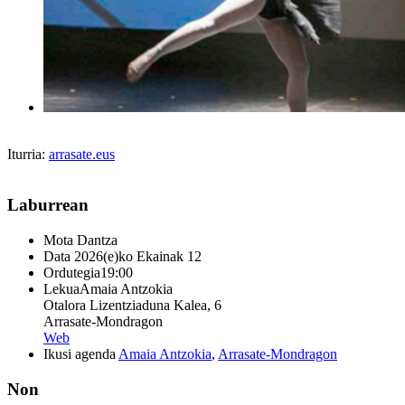
Iturria:
arrasate.eus
Laburrean
Mota
Dantza
Data
2026(e)ko Ekainak 12
Ordutegia
19:00
Lekua
Amaia Antzokia
Otalora Lizentziaduna Kalea, 6
Arrasate-Mondragon
Web
Ikusi agenda
Amaia Antzokia
,
Arrasate-Mondragon
Non