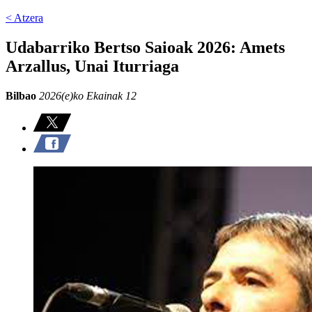
< Atzera
Udabarriko Bertso Saioak 2026: Amets
Arzallus, Unai Iturriaga
Bilbao
2026(e)ko Ekainak 12