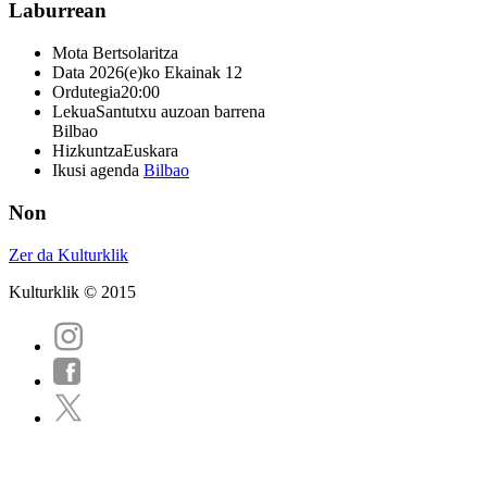
Laburrean
Mota
Bertsolaritza
Data
2026(e)ko Ekainak 12
Ordutegia
20:00
Lekua
Santutxu auzoan barrena
Bilbao
Hizkuntza
Euskara
Ikusi agenda
Bilbao
Non
Zer da Kulturklik
Kulturklik © 2015