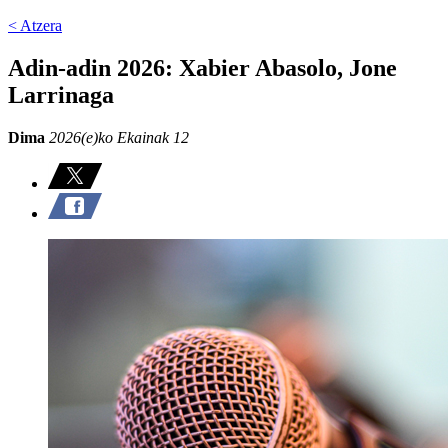
< Atzera
Adin-adin 2026: Xabier Abasolo, Jone
Larrinaga
Dima
2026(e)ko Ekainak 12