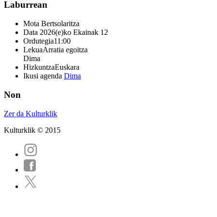
Laburrean
Mota
Bertsolaritza
Data
2026(e)ko Ekainak 12
Ordutegia
11:00
Lekua
Arratia egoitza
Dima
Hizkuntza
Euskara
Ikusi agenda
Dima
Non
Zer da Kulturklik
Kulturklik © 2015