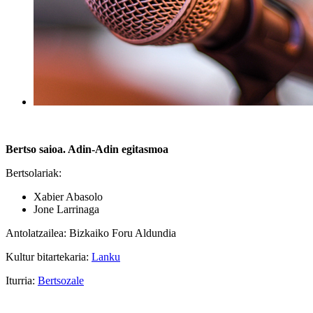
Bertso saioa. Adin-Adin egitasmoa
Bertsolariak:
Xabier Abasolo
Jone Larrinaga
Antolatzailea: Bizkaiko Foru Aldundia
Kultur bitartekaria:
Lanku
Iturria:
Bertsozale