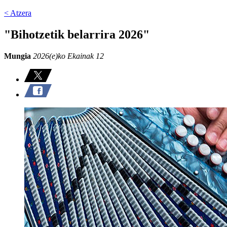
< Atzera
"Bihotzetik belarrira 2026"
Mungia
2026(e)ko Ekainak 12