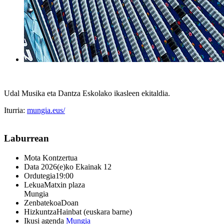
Udal Musika eta Dantza Eskolako ikasleen ekitaldia.
Iturria:
mungia.eus/
Laburrean
Mota
Kontzertua
Data
2026(e)ko Ekainak 12
Ordutegia
19:00
Lekua
Matxin plaza
Mungia
Zenbatekoa
Doan
Hizkuntza
Hainbat (euskara barne)
Ikusi agenda
Mungia