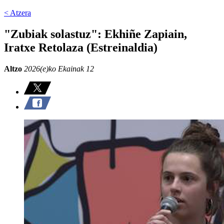
< Atzera
"Zubiak solastuz": Ekhiñe Zapiain,
Iratxe Retolaza (Estreinaldia)
Altzo
2026(e)ko Ekainak 12