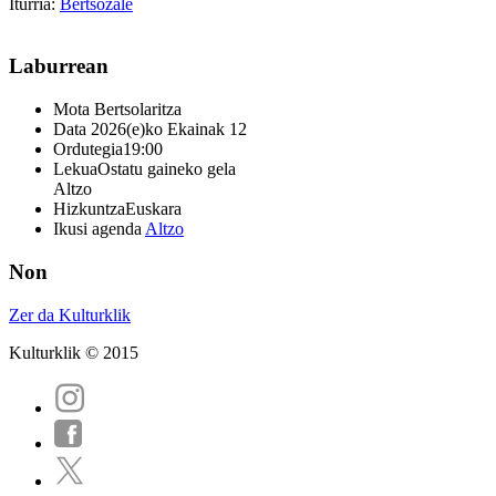
Iturria:
Bertsozale
Laburrean
Mota
Bertsolaritza
Data
2026(e)ko Ekainak 12
Ordutegia
19:00
Lekua
Ostatu gaineko gela
Altzo
Hizkuntza
Euskara
Ikusi agenda
Altzo
Non
Zer da Kulturklik
Kulturklik © 2015