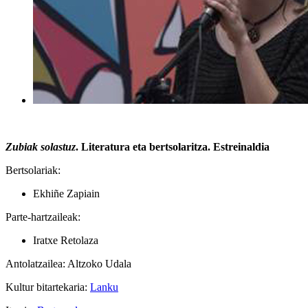
Zubiak solastuz
. Literatura eta bertsolaritza. Estreinaldia
Bertsolariak:
Ekhiñe Zapiain
Parte-hartzaileak:
Iratxe Retolaza
Antolatzailea: Altzoko Udala
Kultur bitartekaria:
Lanku