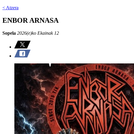
< Atzera
ENBOR ARNASA
Sopela
2026(e)ko Ekainak 12