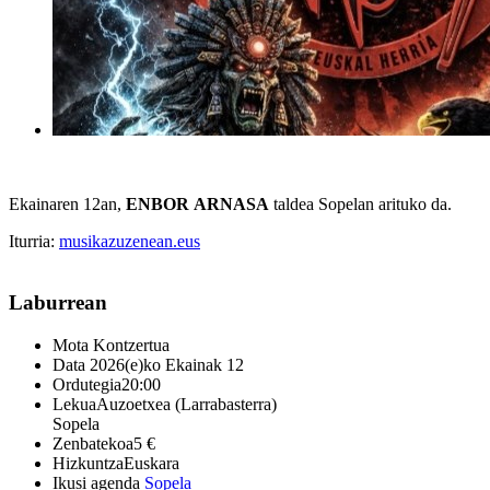
Ekainaren 12an,
ENBOR
ARNASA
taldea Sopelan arituko da.
Iturria:
musikazuzenean.eus
Laburrean
Mota
Kontzertua
Data
2026(e)ko Ekainak 12
Ordutegia
20:00
Lekua
Auzoetxea (Larrabasterra)
Sopela
Zenbatekoa
5 €
Hizkuntza
Euskara
Ikusi agenda
Sopela