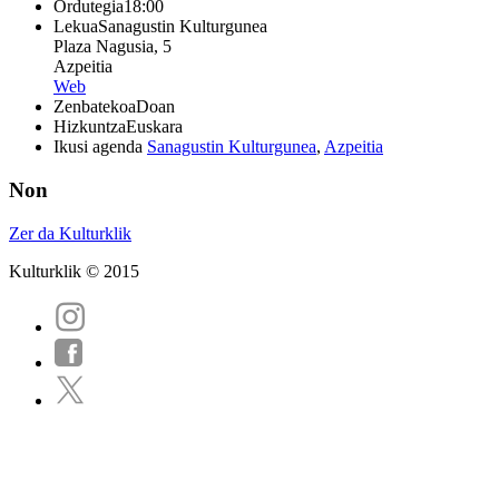
Ordutegia
18:00
Lekua
Sanagustin Kulturgunea
Plaza Nagusia, 5
Azpeitia
Web
Zenbatekoa
Doan
Hizkuntza
Euskara
Ikusi agenda
Sanagustin Kulturgunea
,
Azpeitia
Non
Zer da Kulturklik
Kulturklik © 2015