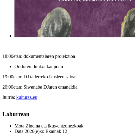
18:00etan:
dokumentalaren proiekzioa
Ondoren: luntxa kanpoan
19:00etan:
DJ tailerreko ikasleen saioa
20:00etan
: Siwanaba DJaren emanaldia
Iturria:
kulturaz.eu
Laburrean
Mota
Zinema eta ikus-entzunezkoak
Data
2026(e)ko Ekainak 12