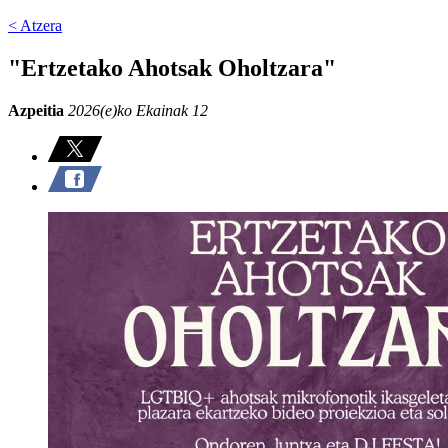
< Atzera
"Ertzetako Ahotsak Oholtzara"
Azpeitia
2026(e)ko Ekainak 12