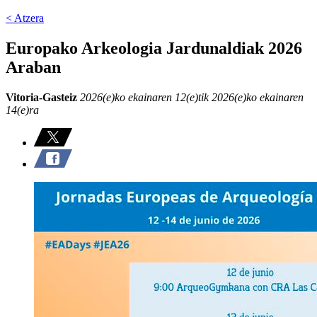
< Atzera
Europako Arkeologia Jardunaldiak 2026
Araban
Vitoria-Gasteiz
2026(e)ko ekainaren 12(e)tik 2026(e)ko ekainaren
14(e)ra