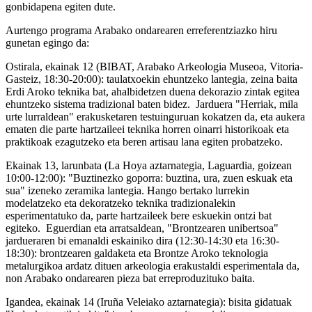
gonbidapena egiten dute.
Aurtengo programa Arabako ondarearen erreferentziazko hiru
gunetan egingo da:
Ostirala, ekainak 12 (BIBAT, Arabako Arkeologia Museoa, Vitoria-
Gasteiz, 18:30-20:00): taulatxoekin ehuntzeko lantegia, zeina baita
Erdi Aroko teknika bat, ahalbidetzen duena dekorazio zintak egitea
ehuntzeko sistema tradizional baten bidez. Jarduera "Herriak, mila
urte lurraldean" erakusketaren testuinguruan kokatzen da, eta aukera
ematen die parte hartzaileei teknika horren oinarri historikoak eta
praktikoak ezagutzeko eta beren artisau lana egiten probatzeko.
Ekainak 13, larunbata (La Hoya aztarnategia, Laguardia, goizean
10:00-12:00): "Buztinezko goporra: buztina, ura, zuen eskuak eta
sua" izeneko zeramika lantegia. Hango bertako lurrekin
modelatzeko eta dekoratzeko teknika tradizionalekin
esperimentatuko da, parte hartzaileek bere eskuekin ontzi bat
egiteko. Eguerdian eta arratsaldean, "Brontzearen unibertsoa"
jardueraren bi emanaldi eskainiko dira (12:30-14:30 eta 16:30-
18:30): brontzearen galdaketa eta Brontze Aroko teknologia
metalurgikoa ardatz dituen arkeologia erakustaldi esperimentala da,
non Arabako ondarearen pieza bat erreproduzituko baita.
Igandea, ekainak 14 (Iruña Veleiako aztarnategia): bisita gidatuak