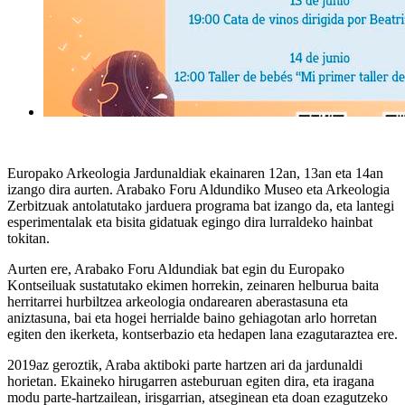
Europako Arkeologia Jardunaldiak ekainaren 12an, 13an eta 14an
izango dira aurten. Arabako Foru Aldundiko Museo eta Arkeologia
Zerbitzuak antolatutako jarduera programa bat izango da, eta lantegi
esperimentalak eta bisita gidatuak egingo dira lurraldeko hainbat
tokitan.
Aurten ere, Arabako Foru Aldundiak bat egin du Europako
Kontseiluak sustatutako ekimen horrekin, zeinaren helburua baita
herritarrei hurbiltzea arkeologia ondarearen aberastasuna eta
aniztasuna, bai eta hogei herrialde baino gehiagotan arlo horretan
egiten den ikerketa, kontserbazio eta hedapen lana ezagutaraztea ere.
2019az geroztik, Araba aktiboki parte hartzen ari da jardunaldi
horietan. Ekaineko hirugarren asteburuan egiten dira, eta iragana
modu parte-hartzailean, irisgarrian, atseginean eta doan ezagutzeko