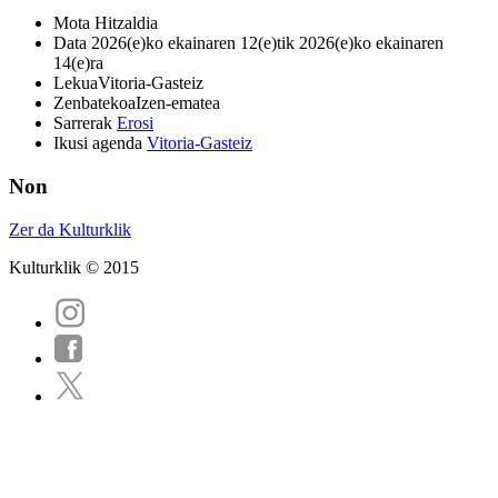
Mota
Hitzaldia
Data
2026(e)ko ekainaren 12(e)tik 2026(e)ko ekainaren
14(e)ra
Lekua
Vitoria-Gasteiz
Zenbatekoa
Izen-ematea
Sarrerak
Erosi
Ikusi agenda
Vitoria-Gasteiz
Non
Zer da Kulturklik
Kulturklik © 2015