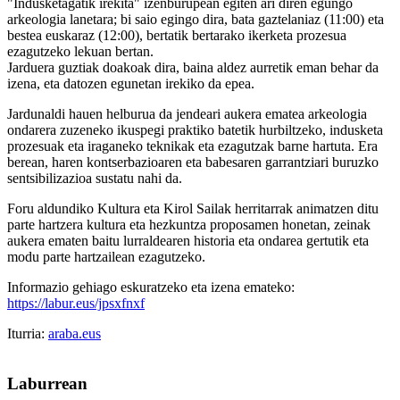
"Indusketagatik irekita" izenburupean egiten ari diren egungo
arkeologia lanetara; bi saio egingo dira, bata gaztelaniaz (11:00) eta
bestea euskaraz (12:00), bertatik bertarako ikerketa prozesua
ezagutzeko lekuan bertan.
Jarduera guztiak doakoak dira, baina aldez aurretik eman behar da
izena, eta datozen egunetan irekiko da epea.
Jardunaldi hauen helburua da jendeari aukera ematea arkeologia
ondarera zuzeneko ikuspegi praktiko batetik hurbiltzeko, indusketa
prozesuak eta iraganeko teknikak eta ezagutzak barne hartuta. Era
berean, haren kontserbazioaren eta babesaren garrantziari buruzko
sentsibilizazioa sustatu nahi da.
Foru aldundiko Kultura eta Kirol Sailak herritarrak animatzen ditu
parte hartzera kultura eta hezkuntza proposamen honetan, zeinak
aukera ematen baitu lurraldearen historia eta ondarea gertutik eta
modu parte hartzailean ezagutzeko.
Informazio gehiago eskuratzeko eta izena emateko:
https://labur.eus/jpsxfnxf
Iturria:
araba.eus
Laburrean