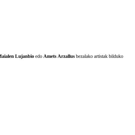
aialen
Lujanbio
edo
Amets
Arzallus
bezalako artistak bilduko