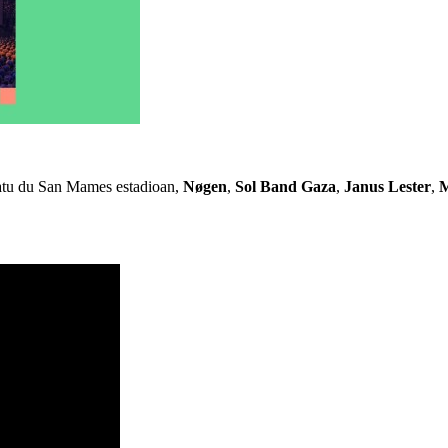
olatu du San Mames estadioan,
Nøgen
,
Sol Band Gaza
,
Janus Lester
,
M