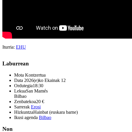
Iturria:
EHU
Laburrean
Mota
Kontzertua
Data
2026(e)ko Ekainak 12
Ordutegia
18:30
Lekua
San Mamés
Bilbao
Zenbatekoa
20 €
Sarrerak
Erosi
Hizkuntza
Hainbat (euskara barne)
Ikusi agenda
Bilbao
Non