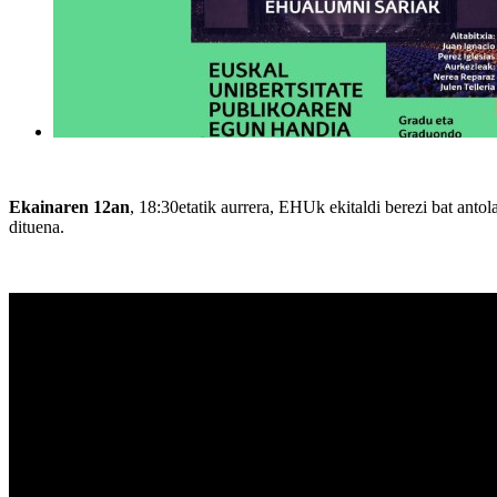
Ekainaren 12an
, 18:30etatik aurrera, EHUk ekitaldi berezi bat ant
dituena.