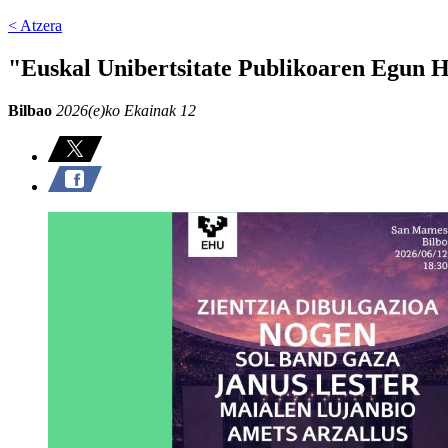
< Atzera
"Euskal Unibertsitate Publikoaren Egun 
Bilbao
2026(e)ko Ekainak 12