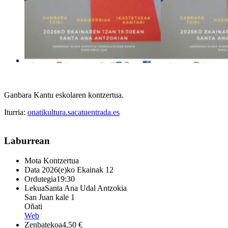
Ganbara Kantu eskolaren kontzertua.
Iturria:
onatikultura.sacatuentrada.es
Laburrean
Mota
Kontzertua
Data
2026(e)ko Ekainak 12
Ordutegia
19:30
Lekua
Santa Ana Udal Antzokia
San Juan kale 1
Oñati
Web
Zenbatekoa
4,50 €