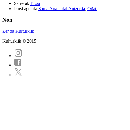
Sarrerak
Erosi
Ikusi agenda
Santa Ana Udal Antzokia
,
Oñati
Non
Zer da Kulturklik
Kulturklik © 2015