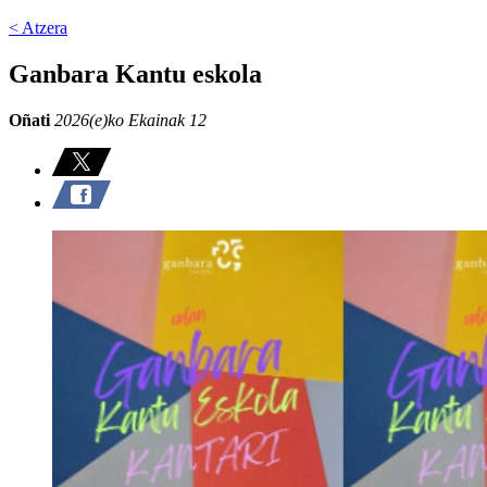
< Atzera
Ganbara Kantu eskola
Oñati
2026(e)ko Ekainak 12