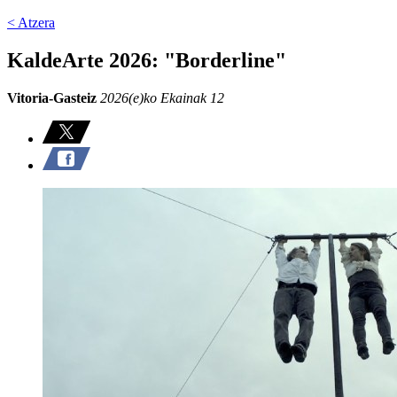
< Atzera
KaldeArte 2026: "Borderline"
Vitoria-Gasteiz
2026(e)ko Ekainak 12