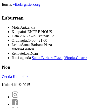
Iturria:
vitoria-gasteiz.org
Laburrean
Mota
Antzerkia
Konpainia
ENTRE NOUS
Data
2026(e)ko Ekainak 12
Ordutegia
20:00 - 21:00
Lekua
Santa Barbara Plaza
Vitoria-Gasteiz
Zenbatekoa
Doan
Ikusi agenda
Santa Barbara Plaza
,
Vitoria-Gasteiz
Non
Zer da Kulturklik
Kulturklik © 2015