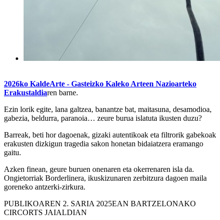
2026ko KaldeArte - Gasteizko Kaleko Arteen Nazioarteko
Erakustaldia
ren barne.
Ezin lorik egite, lana galtzea, banantze bat, maitasuna, desamodioa,
gabezia, beldurra, paranoia… zeure burua islatuta ikusten duzu?
Barreak, beti hor dagoenak, gizaki autentikoak eta filtrorik gabekoak
erakusten dizkigun tragedia sakon honetan bidaiatzera eramango
gaitu.
Azken finean, geure buruen onenaren eta okerrenaren isla da.
Ongietorriak Borderlinera, ikuskizunaren zerbitzura dagoen maila
goreneko antzerki-zirkura.
PUBLIKOAREN 2. SARIA 2025EAN BARTZELONAKO
CIRCORTS JAIALDIAN