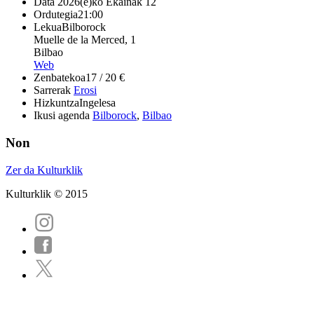
Data
2026(e)ko Ekainak 12
Ordutegia
21:00
Lekua
Bilborock
Muelle de la Merced, 1
Bilbao
Web
Zenbatekoa
17 / 20 €
Sarrerak
Erosi
Hizkuntza
Ingelesa
Ikusi agenda
Bilborock
,
Bilbao
Non
Zer da Kulturklik
Kulturklik © 2015