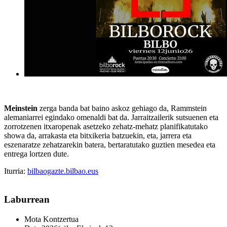
Meinstein
zerga banda bat baino askoz gehiago da, Rammstein
alemaniarrei egindako omenaldi bat da. Jarraitzailerik sutsuenen eta
zorrotzenen itxaropenak asetzeko zehatz-mehatz planifikatutako
showa da, arrakasta eta bitxikeria batzuekin, eta, jarrera eta
eszenaratze zehatzarekin batera, bertaratutako guztien mesedea eta
entrega lortzen dute.
Iturria:
bilbaogazte.bilbao.eus
Laburrean
Mota
Kontzertua