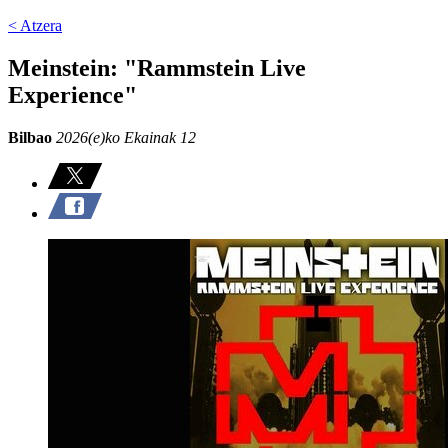
< Atzera
Meinstein: "Rammstein Live
Experience"
Bilbao
2026(e)ko Ekainak 12