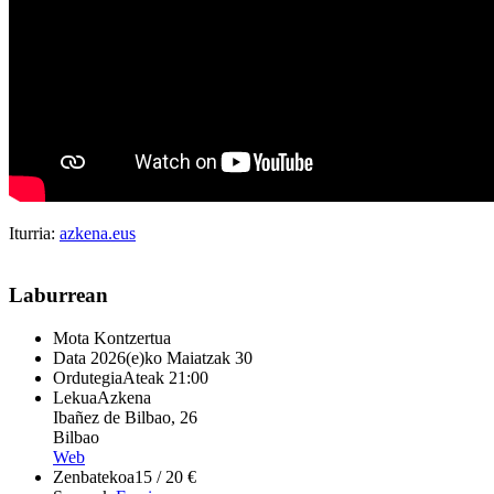
Iturria:
azkena.eus
Laburrean
Mota
Kontzertua
Data
2026(e)ko Maiatzak 30
Ordutegia
Ateak 21:00
Lekua
Azkena
Ibañez de Bilbao, 26
Bilbao
Web
Zenbatekoa
15 / 20 €