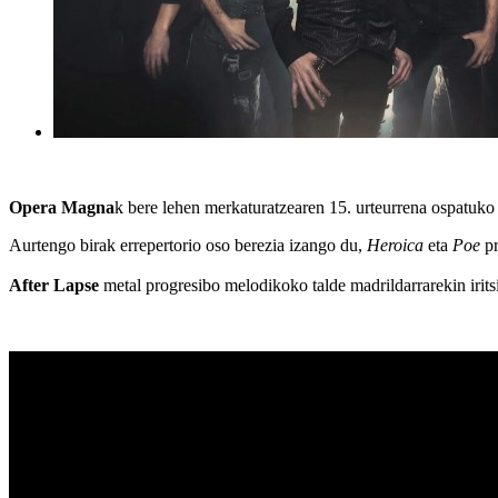
Opera
Magna
k bere lehen merkaturatzearen 15. urteurrena ospatuko
Aurtengo birak errepertorio oso berezia izango du,
Heroica
eta
Poe
pr
After Lapse
metal progresibo melodikoko talde madrildarrarekin irits