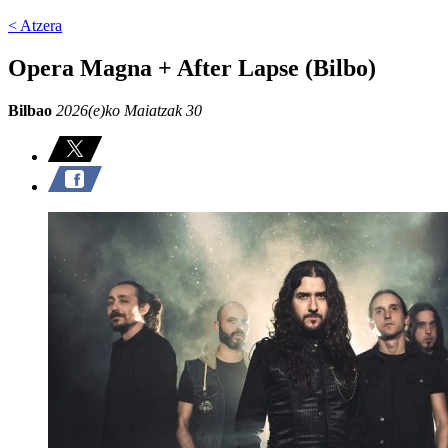
< Atzera
Opera Magna + After Lapse (Bilbo)
Bilbao
2026(e)ko Maiatzak 30