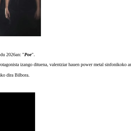
 du 2026an: "
Poe
".
otagonista izango dituena, valentziar hauen power metal sinfonikoko a
iko dira Bilbora.