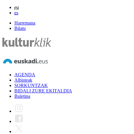
eu
es
Harremana
Bilatu
AGENDA
Albisteak
SORKUNTZAK
BIDALI ZURE EKITALDIA
Buletina