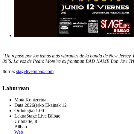
"
Un repaso por los temas más vibrantes de la banda de New Jersey
80`S. La voz de Pedro Moreira ex frontman BAD NAME Bon Jovi Tribut
Iturria:
stagelivebilbao.com
Laburrean
Mota
Kontzertua
Data
2026(e)ko Ekainak 12
Ordutegia
21:00
Lekua
Stage Live Bilbao
Uribitarte, 8
Bilbao
Web