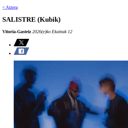
< Atzera
SALISTRE (Kubik)
Vitoria-Gasteiz
2026(e)ko Ekainak 12