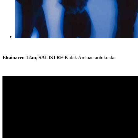
Ekainaren 12an
,
SALISTRE
Kubik Aretoan arituko da.