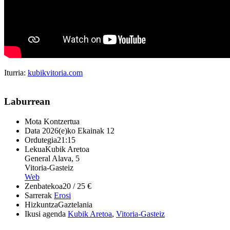
Iturria:
kubikvitoria.com
Laburrean
Mota
Kontzertua
Data
2026(e)ko Ekainak 12
Ordutegia
21:15
Lekua
Kubik Aretoa
General Alava, 5
Vitoria-Gasteiz
Web
Zenbatekoa
20 / 25 €
Sarrerak
Erosi
Hizkuntza
Gaztelania
Ikusi agenda
Kubik Aretoa
,
Vitoria-Gasteiz