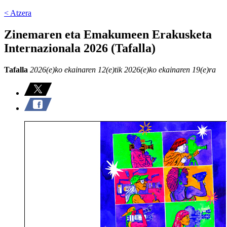
< Atzera
Zinemaren eta Emakumeen Erakusketa
Internazionala 2026 (Tafalla)
Tafalla
2026(e)ko ekainaren 12(e)tik 2026(e)ko ekainaren 19(e)ra