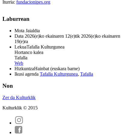
Iturria:
fundacionipes.org
Laburrean
Mota
Jaialdia
Data
2026(e)ko ekainaren 12(e)tik 2026(e)ko ekainaren
19(e)ra
Lekua
Tafalla Kulturgunea
Hortanco kalea
Tafalla
Web
Hizkuntza
Hainbat (euskara barne)
Ikusi agenda
Tafalla Kulturgunea
,
Tafalla
Non
Zer da Kulturklik
Kulturklik © 2015