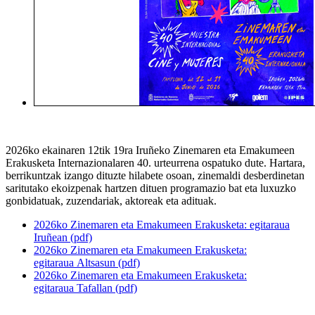
2026ko ekainaren 12tik 19ra Iruñeko Zinemaren eta Emakumeen
Erakusketa Internazionalaren 40. urteurrena
ospatuko dute. Hartara,
berrikuntzak izango dituzte hilabete osoan, zinemaldi desberdinetan
saritutako ekoizpenak hartzen dituen programazio bat eta luxuzko
gonbidatuak, zuzendariak, aktoreak eta adituak.
2026ko Zinemaren eta Emakumeen Erakusketa: egitaraua
Iruñean (pdf)
2026ko Zinemaren eta Emakumeen Erakusketa:
egitaraua Altsasun (pdf)
2026ko Zinemaren eta Emakumeen Erakusketa:
egitaraua Tafallan (pdf)