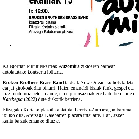
Kalegorrian kultur elkarteak
Auzomira
zikloaren barnean
antolatutako kontzertu ibiltaria.
Broken Brothers Brass Band
taldeak New Orleansko hots kaletar
eta jai girokoak ditu oinarri. Haien emanaldi biziak funk, gospel eta
jazz modernoz beteta daude, eta inprobisazioak ere badu bere tartea.
Katebegia
(2022) dute diskorik berriena.
Eitzagako Kortako plazatik abiatuta, Urretxu-Zumarragan barrena
ibiliko dira, Areizaga-Kalebarren plazara iritsi arte. Han, azken
kantu batzuk emango dituzte.