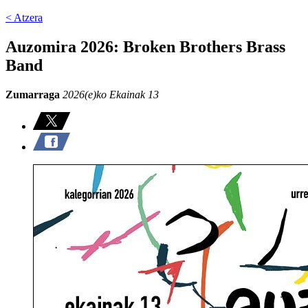
< Atzera
Auzomira 2026: Broken Brothers Brass
Band
Zumarraga
2026(e)ko Ekainak 13