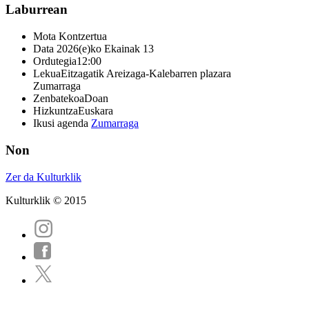
Laburrean
Mota
Kontzertua
Data
2026(e)ko Ekainak 13
Ordutegia
12:00
Lekua
Eitzagatik Areizaga-Kalebarren plazara
Zumarraga
Zenbatekoa
Doan
Hizkuntza
Euskara
Ikusi agenda
Zumarraga
Non
Zer da Kulturklik
Kulturklik © 2015