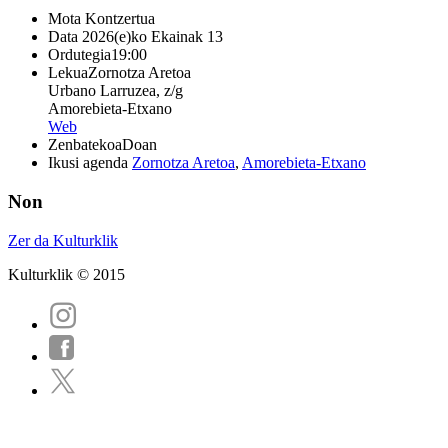
Mota
Kontzertua
Data
2026(e)ko Ekainak 13
Ordutegia
19:00
Lekua
Zornotza Aretoa
Urbano Larruzea, z/g
Amorebieta-Etxano
Web
Zenbatekoa
Doan
Ikusi agenda
Zornotza Aretoa
,
Amorebieta-Etxano
Non
Zer da Kulturklik
Kulturklik © 2015