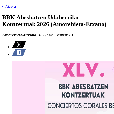
< Atzera
BBK Abesbatzen Udaberriko
Kontzertuak 2026 (Amorebieta-Etxano)
Amorebieta-Etxano
2026(e)ko Ekainak 13