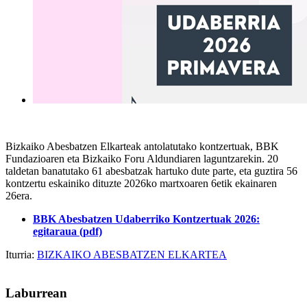
Bizkaiko Abesbatzen Elkarteak antolatutako kontzertuak, BBK
Fundazioaren eta Bizkaiko Foru Aldundiaren laguntzarekin. 20
taldetan banatutako 61 abesbatzak hartuko dute parte, eta guztira 56
kontzertu eskainiko dituzte 2026ko martxoaren 6etik ekainaren
26era.
BBK Abesbatzen Udaberriko Kontzertuak 2026:
egitaraua (pdf)
Iturria:
BIZKAIKO ABESBATZEN ELKARTEA
Laburrean