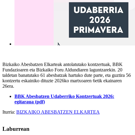
Bizkaiko Abesbatzen Elkarteak antolatutako kontzertuak, BBK
Fundazioaren eta Bizkaiko Foru Aldundiaren laguntzarekin. 20
taldetan banatutako 61 abesbatzak hartuko dute parte, eta guztira 56
kontzertu eskainiko dituzte 2026ko martxoaren 6etik ekainaren
26era.
BBK Abesbatzen Udaberriko Kontzertuak 2026:
egitaraua (pdf)
Iturria:
BIZKAIKO ABESBATZEN ELKARTEA
Laburrean