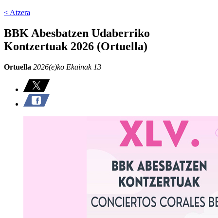
< Atzera
BBK Abesbatzen Udaberriko
Kontzertuak 2026 (Ortuella)
Ortuella
2026(e)ko Ekainak 13