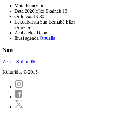
Mota
Kontzertua
Data
2026(e)ko Ekainak 13
Ordutegia
19:30
Lekua
Iglesia San Bernabé Eliza
Ortuella
Zenbatekoa
Doan
Ikusi agenda
Ortuella
Non
Zer da Kulturklik
Kulturklik © 2015