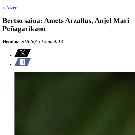
< Atzera
Bertso saioa: Amets Arzallus, Anjel Mari
Peñagarikano
Hendaia
2026(e)ko Ekainak 13