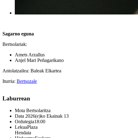
Sagarno eguna
Bertsolariak:
Amets Arzallus
Anjel Mari Peñagarikano
Antolatzailea: Baleak Elkartea
Iturria:
Bertsozale
Laburrean
Mota
Bertsolaritza
Data
2026(e)ko Ekainak 13
Ordutegia
18:00
Lekua
Plaza
Hendaia