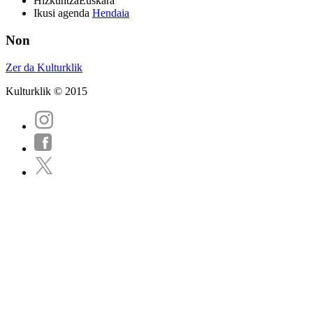
Hizkuntza
Euskara
Ikusi agenda
Hendaia
Non
Zer da Kulturklik
Kulturklik © 2015