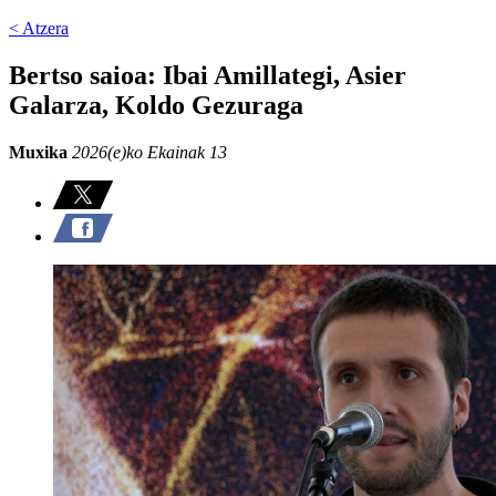
< Atzera
Bertso saioa: Ibai Amillategi, Asier
Galarza, Koldo Gezuraga
Muxika
2026(e)ko Ekainak 13