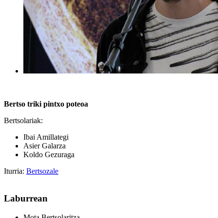
Bertso triki pintxo poteoa
Bertsolariak:
Ibai Amillategi
Asier Galarza
Koldo Gezuraga
Iturria:
Bertsozale
Laburrean
Mota
Bertsolaritza