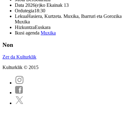
Data
2026(e)ko Ekainak 13
Ordutegia
18:30
Lekua
Hasiera, Kurtzeta. Muxika, Ibarruri eta Gorozika
Muxika
Hizkuntza
Euskara
Ikusi agenda
Muxika
Non
Zer da Kulturklik
Kulturklik © 2015