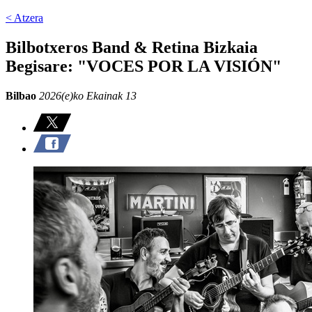
< Atzera
Bilbotxeros Band & Retina Bizkaia
Begisare: "VOCES POR LA VISIÓN"
Bilbao
2026(e)ko Ekainak 13