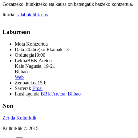
Gozatzeko, hunkitzeko eta kausa on batengatik batzeko kontzertua.
Iturria:
salabbk.bbk.eus
Laburrean
Mota
Kontzertua
Data
2026(e)ko Ekainak 13
Ordutegia
19:00
Lekua
BBK Aretoa
Kale Nagusia, 19-21
Bilbao
Web
Zenbatekoa
15 €
Sarrerak
Erosi
Ikusi agenda
BBK Aretoa
,
Bilbao
Non
Zer da Kulturklik
Kulturklik © 2015