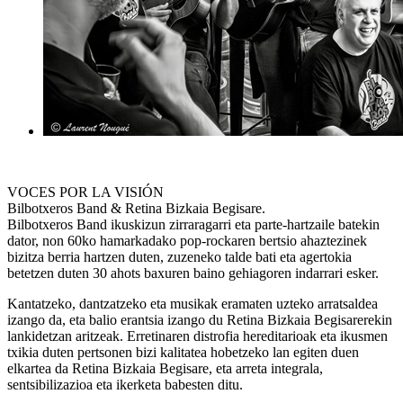
VOCES POR LA VISIÓN
Bilbotxeros Band & Retina Bizkaia Begisare.
Bilbotxeros Band ikuskizun zirraragarri eta parte-hartzaile batekin
dator, non 60ko hamarkadako pop-rockaren bertsio ahaztezinek
bizitza berria hartzen duten, zuzeneko talde bati eta agertokia
betetzen duten 30 ahots baxuren baino gehiagoren indarrari esker.
Kantatzeko, dantzatzeko eta musikak eramaten uzteko arratsaldea
izango da, eta balio erantsia izango du Retina Bizkaia Begisarerekin
lankidetzan aritzeak. Erretinaren distrofia hereditarioak eta ikusmen
txikia duten pertsonen bizi kalitatea hobetzeko lan egiten duen
elkartea da Retina Bizkaia Begisare, eta arreta integrala,
sentsibilizazioa eta ikerketa babesten ditu.