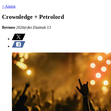
< Atzera
Crownledge + Petrolord
Bermeo
2026(e)ko Ekainak 13