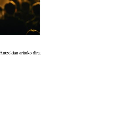
ntzokian arituko dira.