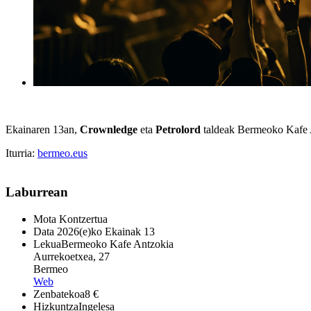
Ekainaren 13an,
Crownledge
eta
Petrolord
taldeak Bermeoko Kafe A
Iturria:
bermeo.eus
Laburrean
Mota
Kontzertua
Data
2026(e)ko Ekainak 13
Lekua
Bermeoko Kafe Antzokia
Aurrekoetxea, 27
Bermeo
Web
Zenbatekoa
8 €
Hizkuntza
Ingelesa