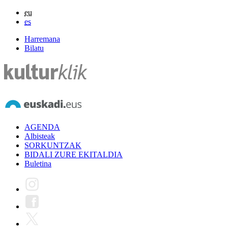
eu
es
Harremana
Bilatu
AGENDA
Albisteak
SORKUNTZAK
BIDALI ZURE EKITALDIA
Buletina