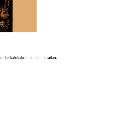
geari eskainitako omenaldi basatian.