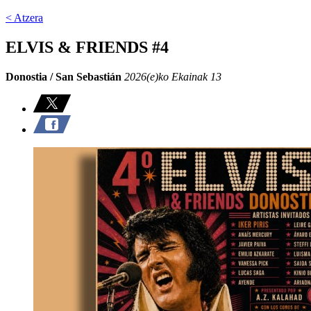
< Atzera
ELVIS & FRIENDS #4
Donostia / San Sebastián
2026(e)ko Ekainak 13