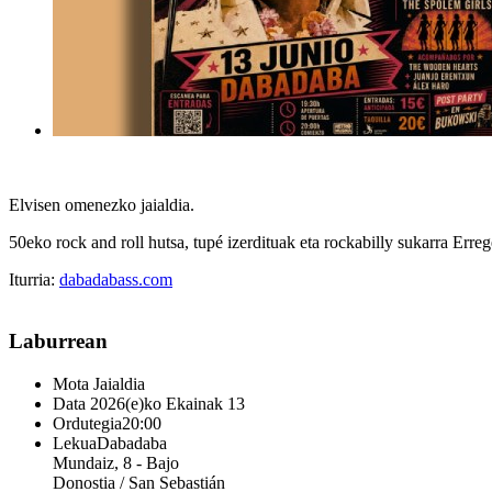
Elvisen omenezko jaialdia.
50eko rock and roll hutsa, tupé izerdituak eta rockabilly sukarra Erre
Iturria:
dabadabass.com
Laburrean
Mota
Jaialdia
Data
2026(e)ko Ekainak 13
Ordutegia
20:00
Lekua
Dabadaba
Mundaiz, 8 - Bajo
Donostia / San Sebastián