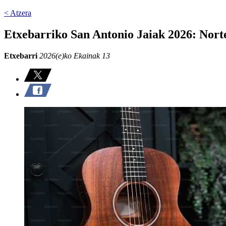
< Atzera
Etxebarriko San Antonio Jaiak 2026: Nor
Etxebarri
2026(e)ko Ekainak 13