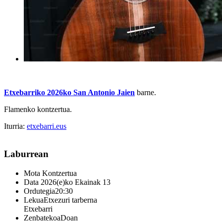
Etxebarriko 2026ko San Antonio Jaien
barne.
Flamenko kontzertua.
Iturria:
etxebarri.eus
Laburrean
Mota
Kontzertua
Data
2026(e)ko Ekainak 13
Ordutegia
20:30
Lekua
Etxezuri tarberna
Etxebarri
Zenbatekoa
Doan