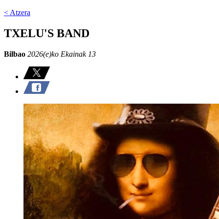
< Atzera
TXELU'S BAND
Bilbao
2026(e)ko Ekainak 13