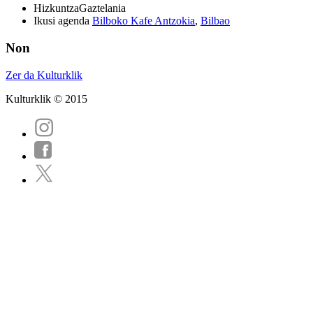
Hizkuntza
Gaztelania
Ikusi agenda
Bilboko Kafe Antzokia
,
Bilbao
Non
Zer da Kulturklik
Kulturklik © 2015