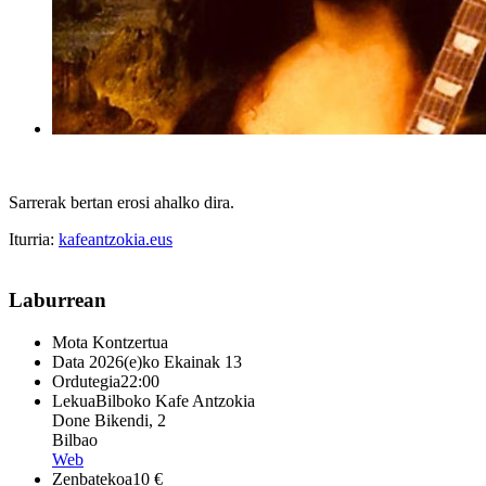
Sarrerak bertan erosi ahalko dira.
Iturria:
kafeantzokia.eus
Laburrean
Mota
Kontzertua
Data
2026(e)ko Ekainak 13
Ordutegia
22:00
Lekua
Bilboko Kafe Antzokia
Done Bikendi, 2
Bilbao
Web
Zenbatekoa
10 €