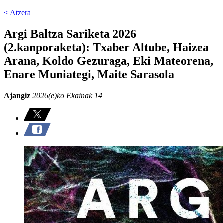
< Atzera
Argi Baltza Sariketa 2026
(2.kanporaketa): Txaber Altube, Haizea
Arana, Koldo Gezuraga, Eki Mateorena,
Enare Muniategi, Maite Sarasola
Ajangiz
2026(e)ko Ekainak 14