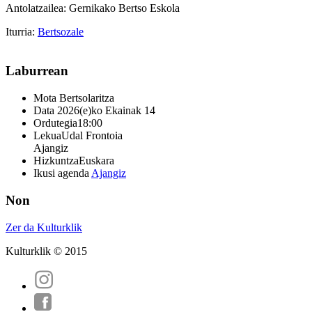
Antolatzailea: Gernikako Bertso Eskola
Iturria:
Bertsozale
Laburrean
Mota
Bertsolaritza
Data
2026(e)ko Ekainak 14
Ordutegia
18:00
Lekua
Udal Frontoia
Ajangiz
Hizkuntza
Euskara
Ikusi agenda
Ajangiz
Non
Zer da Kulturklik
Kulturklik © 2015