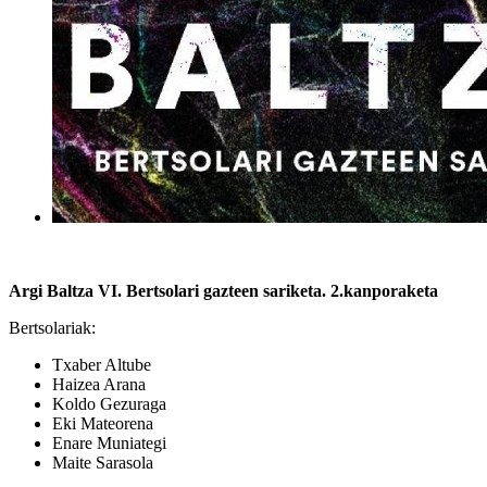
Argi Baltza VI. Bertsolari gazteen sariketa. 2.kanporaketa
Bertsolariak:
Txaber Altube
Haizea Arana
Koldo Gezuraga
Eki Mateorena
Enare Muniategi
Maite Sarasola