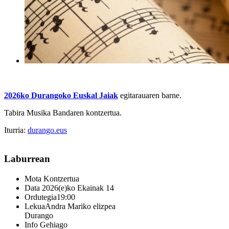
2026ko Durangoko Euskal Jaiak
egitarauaren barne.
Tabira Musika Bandaren kontzertua.
Iturria:
durango.eus
Laburrean
Mota
Kontzertua
Data
2026(e)ko Ekainak 14
Ordutegia
19:00
Lekua
Andra Mariko elizpea
Durango
Info Gehiago