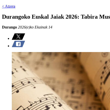
< Atzera
Durangoko Euskal Jaiak 2026: Tabira Mu
Durango
2026(e)ko Ekainak 14