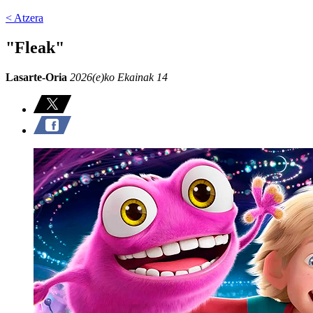
< Atzera
"Fleak"
Lasarte-Oria
2026(e)ko Ekainak 14