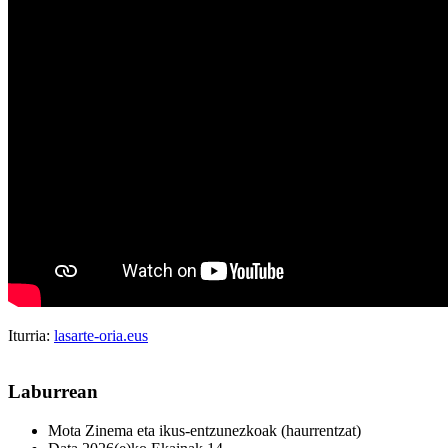
Iturria:
lasarte-oria.eus
Laburrean
Mota
Zinema eta ikus-entzunezkoak (haurrentzat)