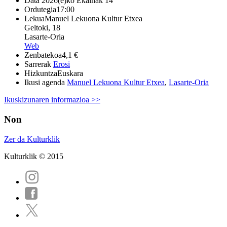
Data
2026(e)ko Ekainak 14
Ordutegia
17:00
Lekua
Manuel Lekuona Kultur Etxea
Geltoki, 18
Lasarte-Oria
Web
Zenbatekoa
4,1 €
Sarrerak
Erosi
Hizkuntza
Euskara
Ikusi agenda
Manuel Lekuona Kultur Etxea
,
Lasarte-Oria
Ikuskizunaren informazioa >>
Non
Zer da Kulturklik
Kulturklik © 2015