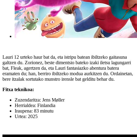
Lauri 12 urteko haur bat da, eta istripu batean ibiltzeko gaitasuna
galtzen du. Zorionez, beste dimentsio bateko izaki iletsu lagungarri
bat, Fleak, agertzen da, eta Lauri fantasiazko abentura batera
eramaten du; han, berriro ibiltzeko modua aurkitzen du. Ordainetan,
bere itzalak sortutako munstro irensle bat gelditu behar du.
Fitxa teknikoa:
Zuzendaritza: Jens Møller
Herrialdea: Finlandia
Iraupena: 83 minutu
Urtea: 2025