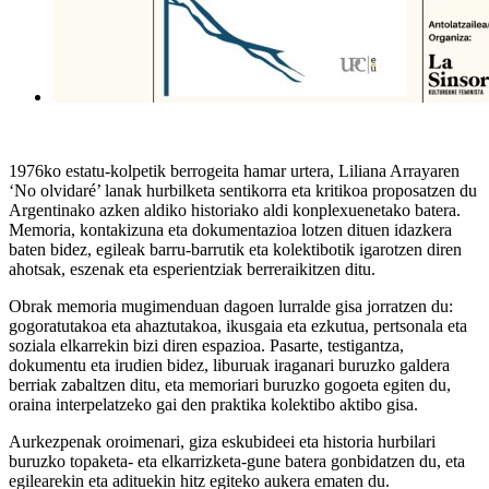
1976ko estatu-kolpetik berrogeita hamar urtera, Liliana Arrayaren
‘No olvidaré’ lanak hurbilketa sentikorra eta kritikoa proposatzen du
Argentinako azken aldiko historiako aldi konplexuenetako batera.
Memoria, kontakizuna eta dokumentazioa lotzen dituen idazkera
baten bidez, egileak barru-barrutik eta kolektibotik igarotzen diren
ahotsak, eszenak eta esperientziak berreraikitzen ditu.
Obrak memoria mugimenduan dagoen lurralde gisa jorratzen du:
gogoratutakoa eta ahaztutakoa, ikusgaia eta ezkutua, pertsonala eta
soziala elkarrekin bizi diren espazioa. Pasarte, testigantza,
dokumentu eta irudien bidez, liburuak iraganari buruzko galdera
berriak zabaltzen ditu, eta memoriari buruzko gogoeta egiten du,
oraina interpelatzeko gai den praktika kolektibo aktibo gisa.
Aurkezpenak oroimenari, giza eskubideei eta historia hurbilari
buruzko topaketa- eta elkarrizketa-gune batera gonbidatzen du, eta
egilearekin eta adituekin hitz egiteko aukera ematen du.