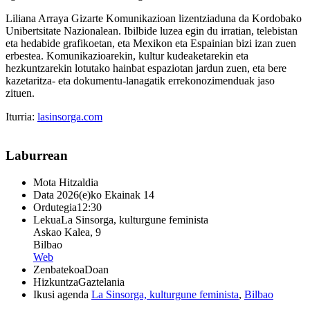
Liliana Arraya Gizarte Komunikazioan lizentziaduna da Kordobako
Unibertsitate Nazionalean. Ibilbide luzea egin du irratian, telebistan
eta hedabide grafikoetan, eta Mexikon eta Espainian bizi izan zuen
erbestea. Komunikazioarekin, kultur kudeaketarekin eta
hezkuntzarekin lotutako hainbat espaziotan jardun zuen, eta bere
kazetaritza- eta dokumentu-lanagatik errekonozimenduak jaso
zituen.
Iturria:
lasinsorga.com
Laburrean
Mota
Hitzaldia
Data
2026(e)ko Ekainak 14
Ordutegia
12:30
Lekua
La Sinsorga, kulturgune feminista
Askao Kalea, 9
Bilbao
Web
Zenbatekoa
Doan
Hizkuntza
Gaztelania
Ikusi agenda
La Sinsorga, kulturgune feminista
,
Bilbao