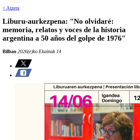
< Atzera
Liburu-aurkezpena: "No olvidaré:
memoria, relatos y voces de la historia
argentina a 50 años del golpe de 1976"
Bilbao
2026(e)ko Ekainak 14